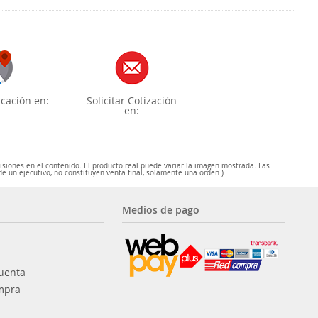
cación en:
Solicitar Cotización
en:
misiones en el contenido. El producto real puede variar la imagen mostrada. Las
de un ejecutivo, no constituyen venta final, solamente una orden )
Medios de pago
uenta
mpra