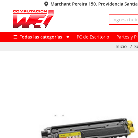
Marchant Pereira 150, Providencia Santi
Todas las categorías
PC de Escritorio
Partes y 
Inicio
/
S