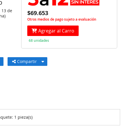
O
s 13 de
$69.653
na)
Otros medios de pago sujeto a evaluación
Agregar al Carro
68 unidades
Compartir
quete: 1 pieza(s)