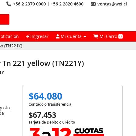
+56 2 2379 0000 | +56 2 2820 4600
ventas@wei.cl
Cotización
Ingresar
Mi Cuenta
Mi Carro
0
ow (TN221Y)
 Tn 221 yellow (TN221Y)
1Y
$64.080
Contado o Transferencia
gosto,
$67.453
de
Tarjeta de Débito o Crédito