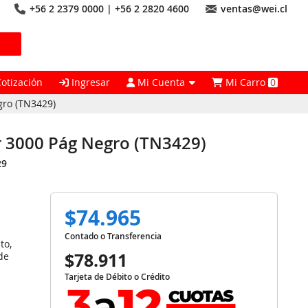
+56 2 2379 0000 | +56 2 2820 4600
ventas@wei.cl
Cotización
Ingresar
Mi Cuenta
Mi Carro
0
gro (TN3429)
 3000 Pág Negro (TN3429)
29
$74.965
Contado o Transferencia
to,
$78.911
de
Tarjeta de Débito o Crédito