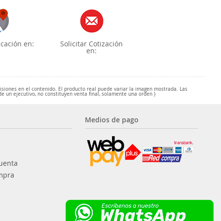
cación en:
Solicitar Cotización
en:
misiones en el contenido. El producto real puede variar la imagen mostrada. Las
de un ejecutivo, no constituyen venta final, solamente una orden )
Medios de pago
uenta
mpra