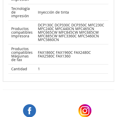
Tecnología
de
Inyección de tinta
impresión
DCP130C DCP330C DCP350C MFC230C
Productos
MFC240C MFC440CN MFC465CN
compatibles
MFC665CW MFC845CW MFC685CW
Impresora
MFC885CW MFC3360C MFC5460CN
MFC5860CN
Productos
compatibles
FAX1860C FAX1960C FAX2480C
Máquinas
FAX2580C FAX1360
de fax
Cantidad
1