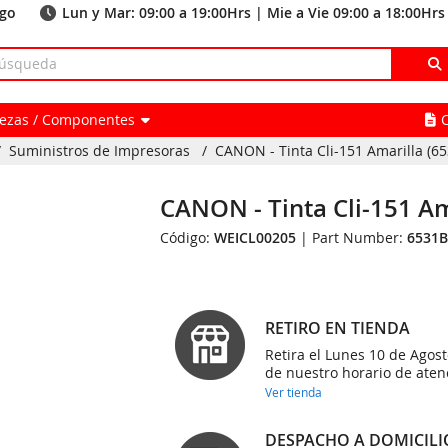
ago
Lun y Mar: 09:00 a 19:00Hrs | Mie a Vie 09:00 a 18:00Hrs
Piezas / Componentes
/
Suministros de Impresoras
/
CANON - Tinta Cli-151 Amarilla (6
CANON - Tinta Cli-151 A
Código:
WEICL00205
| Part Number:
6531B
RETIRO EN TIENDA
Retira el Lunes 10 de Agost
de nuestro horario de aten
Ver tienda
DESPACHO A DOMICILI