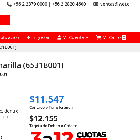
+56 2 2379 0000 | +56 2 2820 4600
ventas@wei.cl
Cotización
Ingresar
Mi Cuenta
Mi Carro
0
531B001)
marilla (6531B001)
001
$11.547
Contado o Transferencia
o, dentro
$12.155
ción.
Tarjeta de Débito o Crédito
O