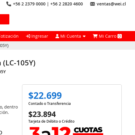
+56 2 2379 0000 | +56 2 2820 4600
ventas@wei.cl
Cotización
Ingresar
Mi Cuenta
Mi Carro
0
05Y)
 (LC-105Y)
05Y
$22.699
Contado o Transferencia
o, dentro
$23.894
ción.
Tarjeta de Débito o Crédito
O