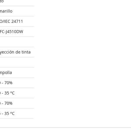
to
arillo
O/IEC 24711
FC-J4510DW
yección de tinta
mpolla
 - 70%
 - 35 °C
 - 70%
 - 35 °C