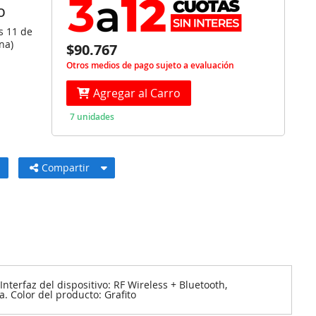
O
s 11 de
na)
$90.767
Otros medios de pago sujeto a evaluación
Agregar al Carro
7 unidades
Compartir
nterfaz del dispositivo: RF Wireless + Bluetooth,
 Color del producto: Grafito