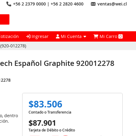
+56 2 2379 0000 | +56 2 2820 4600
ventas@wei.cl
Cotización
Ingresar
Mi Cuenta
Mi Carro
0
 (920-012278)
tech Español Graphite 920012278
12278
$83.506
Contado o Transferencia
o, dentro
$87.901
ción.
Tarjeta de Débito o Crédito