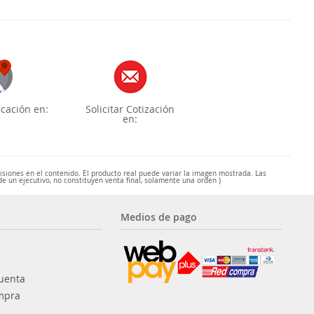
cación en:
Solicitar Cotización
en:
misiones en el contenido. El producto real puede variar la imagen mostrada. Las
de un ejecutivo, no constituyen venta final, solamente una orden )
Medios de pago
uenta
mpra