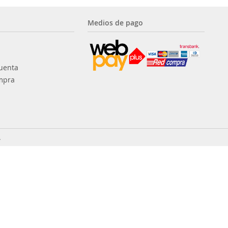
Medios de pago
uenta
mpra
.