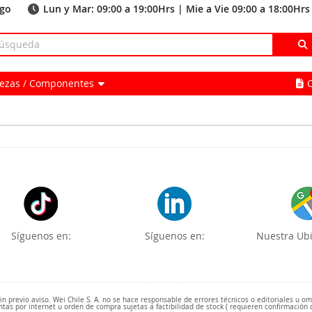
ago
Lun y Mar: 09:00 a 19:00Hrs | Mie a Vie 09:00 a 18:00Hrs
Piezas / Componentes
Síguenos en:
Síguenos en:
Nuestra Ubi
 previo aviso. Wei Chile S. A. no se hace responsable de errores técnicos o editoriales u o
ntas por internet u orden de compra sujetas a factibilidad de stock ( requieren confirmación 