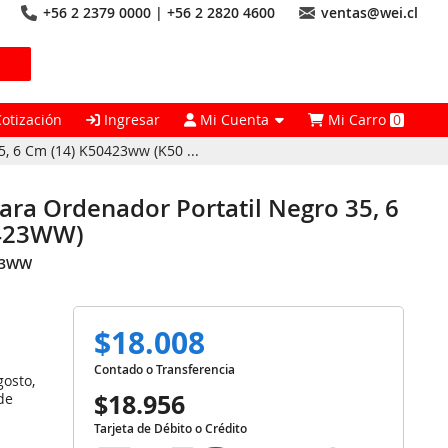
+56 2 2379 0000 | +56 2 2820 4600
ventas@wei.cl
Cotización
Ingresar
Mi Cuenta
Mi Carro
0
, 6 Cm (14) K50423ww (K50 ...
ra Ordenador Portatil Negro 35, 6
0423WW)
23WW
$18.008
Contado o Transferencia
gosto,
$18.956
de
Tarjeta de Débito o Crédito