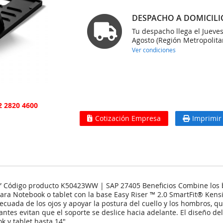
DESPACHO A DOMICILI
Tu despacho llega el Jueve
Agosto (Región Metropolita
Ver condiciones
2 2820 4600
Cotización Empresa
Imprimir
” Código producto K50423WW | SAP 27405 Beneficios Combine los be
para Notebook o tablet con la base Easy Riser ™ 2.0 SmartFit® Kens
decuada de los ojos y apoyar la postura del cuello y los hombros,
antes evitan que el soporte se deslice hacia adelante. El diseño del
 y tablet hasta 14"