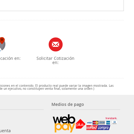
cación en:
Solicitar Cotización
en:
misiones en el contenido. El producto real puede variar la imagen mostrada. Las
de un ejecutivo, no constituyen venta final, solamente una orden )
Medios de pago
uenta