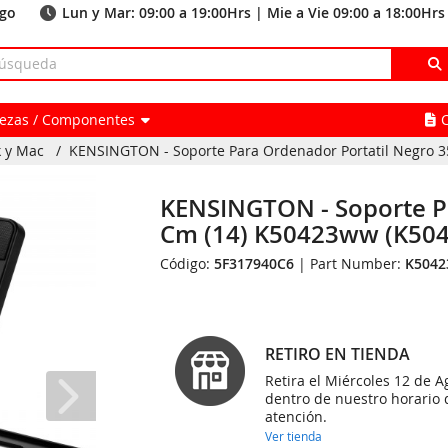
ago
Lun y Mar: 09:00 a 19:00Hrs | Mie a Vie 09:00 a 18:00Hrs
Piezas / Componentes
k y Mac
/
KENSINGTON - Soporte Para Ordenador Portatil Negro 35
KENSINGTON - Soporte Pa
Cm (14) K50423ww (K5
Código:
5F317940C6
| Part Number:
K504
RETIRO EN TIENDA
Retira el Miércoles 12 de A
dentro de nuestro horario 
atención.
Ver tienda