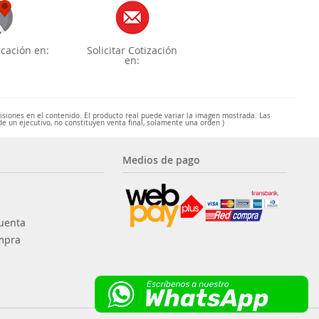
cación en:
Solicitar Cotización
en:
misiones en el contenido. El producto real puede variar la imagen mostrada. Las
de un ejecutivo, no constituyen venta final, solamente una orden )
Medios de pago
uenta
mpra