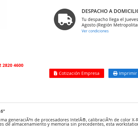
DESPACHO A DOMICILI
Tu despacho llega el Jueve
Agosto (Región Metropolita
Ver condiciones
2 2820 4600
Cotización Empresa
Imprimir
,6"
ltima generaciÃ³n de procesadores IntelÂ®, calibraciÃ³n de color 
des de almacenamiento y memoria sin precedentes, esta workstation