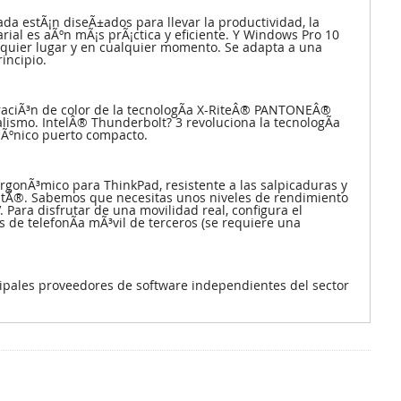
a estÃ¡n diseÃ±ados para llevar la productividad, la
arial es aÃºn mÃ¡s prÃ¡ctica y eficiente. Y Windows Pro 10
alquier lugar y en cualquier momento. Se adapta a una
incipio.
ibraciÃ³n de color de la tecnologÃ­a X-RiteÂ® PANTONEÂ®
lismo. IntelÂ® Thunderbolt? 3 revoluciona la tecnologÃ­a
n Ãºnico puerto compacto.
rgonÃ³mico para ThinkPad, resistente a las salpicaduras y
ointÂ®. Sabemos que necesitas unos niveles de rendimiento
 Para disfrutar de una movilidad real, configura el
 de telefonÃ­a mÃ³vil de terceros (se requiere una
cipales proveedores de software independientes del sector