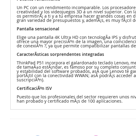
Un PC con un rendimiento incomparable. Los procesadores I
creatividad y los videojuegos 3D a un nivel superior. Con l
os permitirÃ¡ a ti y a tu empresa hacer grandes cosas en 
gran variedad de presupuestos y, ademÃ¡s, es muy fÃ¡cil de
Pantalla sensacional
Elige una pantalla 4K Ultra HD con tecnologÃ­a IPS y disfr
ofrece una mayor precisiÃ³n de la imagen, una coincidenci
de conexiÃ³n ?, ya que permite compatibilizar pantallas de
CaracterÃ­sticas sorprendentes integradas
ThinkPad P51 incorpora el galardonado teclado Lenovo, mej
de tamaÃ±o estÃ¡ndar, es famoso por su completo conjunto
y estabilidad del software probados, asÃ­ que Lenovo te gar
portÃ¡til con la conectividad WWAN; asÃ­ podrÃ¡s acceder a
suscripciÃ³n).
CertificaciÃ³n ISV
Puesto que los profesionales del sector requieren unos ni
han probado y certificado mÃ¡s de 100 aplicaciones.