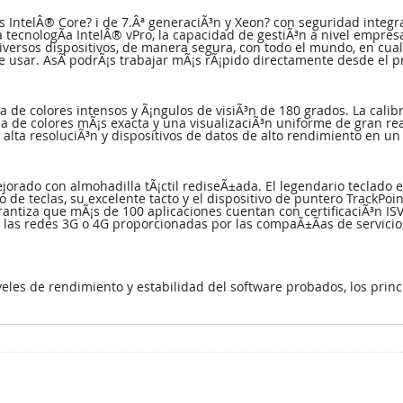
ntelÂ® Core? i de 7.Âª generaciÃ³n y Xeon? con seguridad integrad
a tecnologÃ­a IntelÂ® vPro, la capacidad de gestiÃ³n a nivel empres
diversos dispositivos, de manera segura, con todo el mundo, en cu
 usar. AsÃ­ podrÃ¡s trabajar mÃ¡s rÃ¡pido directamente desde el pr
uta de colores intensos y Ã¡ngulos de visiÃ³n de 180 grados. La cal
a de colores mÃ¡s exacta y una visualizaciÃ³n uniforme de gran rea
 alta resoluciÃ³n y dispositivos de datos de alto rendimiento en u
orado con almohadilla tÃ¡ctil rediseÃ±ada. El legendario teclado e
 de teclas, su excelente tacto y el dispositivo de puntero TrackP
antiza que mÃ¡s de 100 aplicaciones cuentan con certificaciÃ³n ISV.
 las redes 3G o 4G proporcionadas por las compaÃ±Ã­as de servicios
veles de rendimiento y estabilidad del software probados, los prin