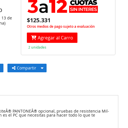
O
s 13 de
$125.331
na)
Otros medios de pago sujeto a evaluación
Agregar al Carro
2 unidades
Compartir
X-RiteÂ® PANTONEÂ® opcional, pruebas de resistencia Mil-
 es el PC que necesitas para hacer todo lo que te