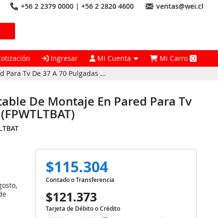
+56 2 2379 0000 | +56 2 2820 4600
ventas@wei.cl
Cotización
Ingresar
Mi Cuenta
Mi Carro
0
 Para Tv De 37 A 70 Pulgadas ...
table De Montaje En Pared Para Tv
n (FPWTLTBAT)
LTBAT
$115.304
Contado o Transferencia
gosto,
$121.373
de
Tarjeta de Débito o Crédito