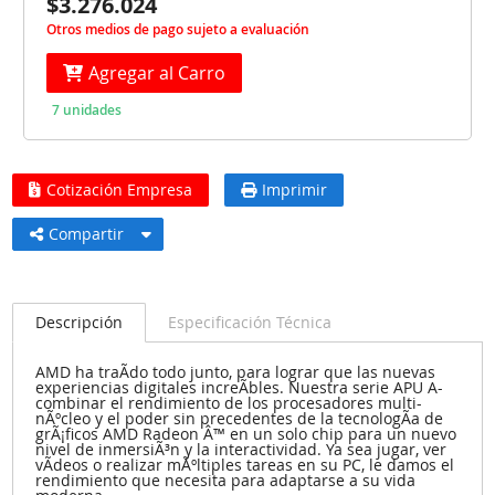
$3.276.024
Otros medios de pago sujeto a evaluación
Agregar al Carro
7 unidades
Cotización Empresa
Imprimir
Compartir
Descripción
Especificación Técnica
AMD ha traÃ­do todo junto, para lograr que las nuevas
experiencias digitales increÃ­bles. Nuestra serie APU A-
combinar el rendimiento de los procesadores multi-
nÃºcleo y el poder sin precedentes de la tecnologÃ­a de
grÃ¡ficos AMD Radeon Â™ en un solo chip para un nuevo
nivel de inmersiÃ³n y la interactividad. Ya sea jugar, ver
vÃ­deos o realizar mÃºltiples tareas en su PC, le damos el
rendimiento que necesita para adaptarse a su vida