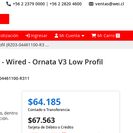
+56 2 2379 0000 | +56 2 2820 4600
ventas@wei.cl
Cotización
Ingresar
Mi Cuenta
Mi Carro
0
fil (RZ03-04461100-R3 ...
 - Wired - Ornata V3 Low Profil
04461100-R311
$64.185
Contado o Transferencia
o, dentro
$67.563
ción.
Tarjeta de Débito o Crédito