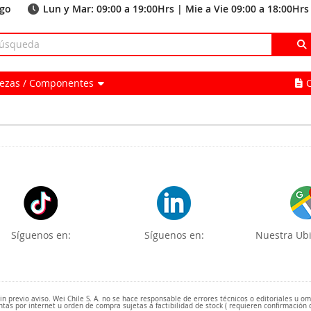
ago
Lun y Mar: 09:00 a 19:00Hrs | Mie a Vie 09:00 a 18:00Hrs
Piezas / Componentes
Síguenos en:
Síguenos en:
Nuestra Ubi
 previo aviso. Wei Chile S. A. no se hace responsable de errores técnicos o editoriales u o
ntas por internet u orden de compra sujetas a factibilidad de stock ( requieren confirmación 