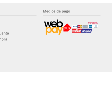
Medios de pago
uenta
mpra
.