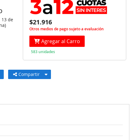
O
s 13 de
$21.916
na)
Otros medios de pago sujeto a evaluación
Agregar al Carro
583 unidades
Compartir