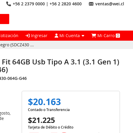
+56 2 2379 0000 | +56 2 2820 4600
ventas@wei.cl
Cotización
Ingresar
Mi Cuenta
Mi Carro
0
egro (SDCZ430 ...
Fit 64GB Usb Tipo A 3.1 (3.1 Gen 1)
46)
430-064G-G46
$20.163
Contado o Transferencia
gosto,
$21.225
de
Tarjeta de Débito o Crédito