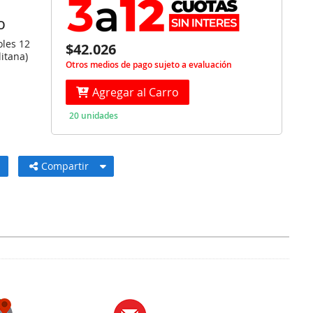
O
oles 12
$42.026
itana)
Otros medios de pago sujeto a evaluación
Agregar al Carro
20 unidades
Compartir