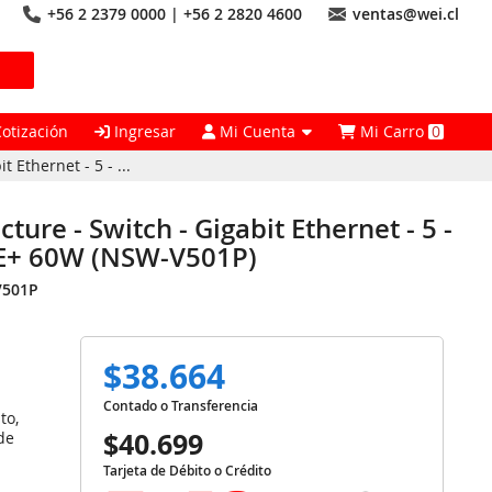
+56 2 2379 0000 | +56 2 2820 4600
ventas@wei.cl
Cotización
Ingresar
Mi Cuenta
Mi Carro
0
 Ethernet - 5 - ...
ture - Switch - Gigabit Ethernet - 5 -
POE+ 60W (NSW-V501P)
V501P
$38.664
Contado o Transferencia
to,
$40.699
de
Tarjeta de Débito o Crédito