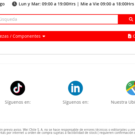
ago
Lun y Mar: 09:00 a 19:00Hrs | Mie a Vie 09:00 a 18:00Hrs
Piezas / Componentes
Síguenos en:
Síguenos en:
Nuestra Ubi
 previo aviso. Wei Chile S. A. no se hace responsable de errores técnicos o editoriales u o
ntas por internet u orden de compra sujetas a factibilidad de stock ( requieren confirmación 