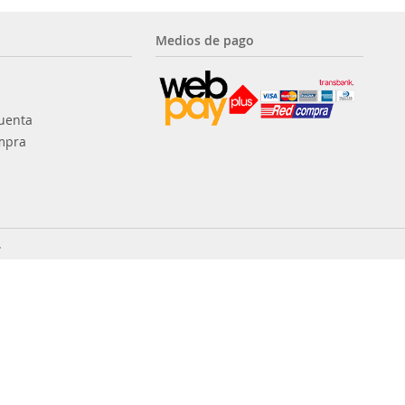
Medios de pago
uenta
mpra
.