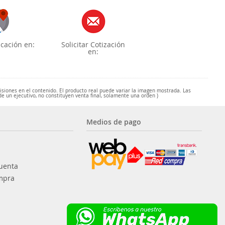
cación en:
Solicitar Cotización
en:
misiones en el contenido. El producto real puede variar la imagen mostrada. Las
de un ejecutivo, no constituyen venta final, solamente una orden )
Medios de pago
uenta
mpra