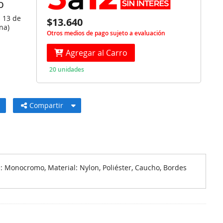
O
s 13 de
$13.640
na)
Otros medios de pago sujeto a evaluación
Agregar al Carro
20 unidades
Compartir
: Monocromo, Material: Nylon, Poliéster, Caucho, Bordes