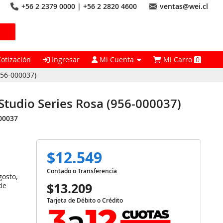
+56 2 2379 0000 | +56 2 2820 4600
ventas@wei.cl
Cotización
Ingresar
Mi Cuenta
Mi Carro
0
956-000037)
Studio Series Rosa (956-000037)
00037
$12.549
Contado o Transferencia
gosto,
$13.209
de
Tarjeta de Débito o Crédito