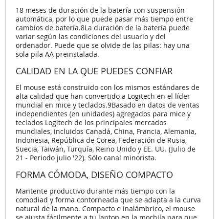
18 meses de duración de la batería con suspensión
automática, por lo que puede pasar más tiempo entre
cambios de batería.8La duración de la batería puede
variar según las condiciones del usuario y del
ordenador. Puede que se olvide de las pilas: hay una
sola pila AA preinstalada.
CALIDAD EN LA QUE PUEDES CONFIAR
El mouse está construido con los mismos estándares de
alta calidad que han convertido a Logitech en el líder
mundial en mice y teclados.9Basado en datos de ventas
independientes (en unidades) agregados para mice y
teclados Logitech de los principales mercados
mundiales, incluidos Canadá, China, Francia, Alemania,
Indonesia, República de Corea, Federación de Rusia,
Suecia, Taiwán, Turquía, Reino Unido y EE. UU. (Julio de
21 - Periodo julio '22). Sólo canal minorista.
FORMA CÓMODA, DISEÑO COMPACTO
Mantente productivo durante más tiempo con la
comodiad y forma contorneada que se adapta a la curva
natural de la mano. Compacto e inalámbrico, el mouse
se ajusta fácilmente a tu laptop en la mochila para que