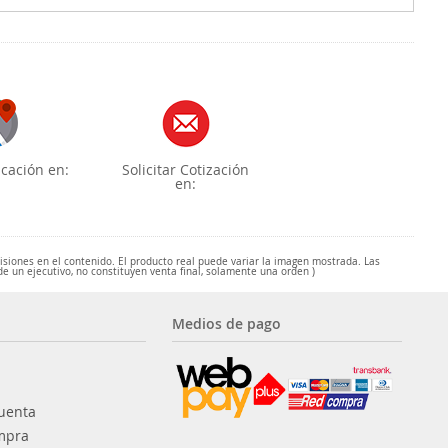
cación en:
Solicitar Cotización
en:
misiones en el contenido. El producto real puede variar la imagen mostrada. Las
de un ejecutivo, no constituyen venta final, solamente una orden )
Medios de pago
uenta
mpra