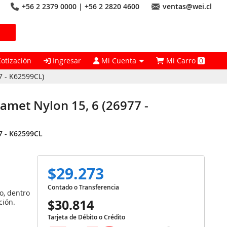
+56 2 2379 0000 | +56 2 2820 4600
ventas@wei.cl
Cotización
Ingresar
Mi Cuenta
Mi Carro
0
7 - K62599CL)
met Nylon 15, 6 (26977 -
7 - K62599CL
$29.273
Contado o Transferencia
o, dentro
$30.814
ción.
Tarjeta de Débito o Crédito