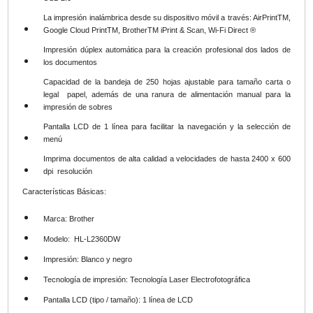
La impresión inalámbrica desde su dispositivo móvil a través: AirPrintTM,
Google Cloud PrintTM, BrotherTM iPrint & Scan, Wi-Fi Direct ®
Impresión dúplex automática para la creación profesional dos lados de
los documentos
Capacidad de la bandeja de 250 hojas ajustable para tamaño carta o
legal papel, además de una ranura de alimentación manual para la
impresión de sobres
Pantalla LCD de 1 línea para facilitar la navegación y la selección de
menú
Imprima documentos de alta calidad a velocidades de hasta 2400 x 600
dpi resolución
Características Básicas:
Marca:
Brother
Modelo:
HL-L2360DW
Impresión:
Blanco y negro
Tecnología de impresión:
Tecnología Laser Electrofotográfica
Pantalla LCD (tipo / tamaño):
1 línea de LCD