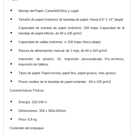
Manejo del Papel:
Carta/A4/Oficio y Legal
Tamaño de papel (máximo) de bandeja de papel:
Hasta 8.5 "x 14" (legal)
Capacidad de entrada de papel (máximo):
250 hojas Capacidad de la
bandeja de papel inferior, de 60 a 105 gr/m2
Capacidad de salida (máxima):
∞ 100 hojas (boca abajo)
Ranura de alimentación manual:
de 1 hoja, de 60 a 163 gr/m2
Impresión:
de pósters, ID, Impresión personalizada Pro-archivos,
impresión de folletos.
Tipos de papel:
Papel normal, papel fino, papel grueso, más grueso
Pesos medios de la bandeja de papel estándar:
-60 a 105 gr/m2
Características Físicas:
Energía:
220-240 V
Dimensiones:
356 x 360x183mm
Peso:
6,8 kg
Contenido del empaque: