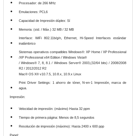
Procesador:
de 266 MHz
Emulaciones:
PCL6
Capacidad de Impresión dúplex:
Sí
Memoria:
(std. / Máx.) 32 MB / 32 MB
Interface:
WiFi 802.11b/g/n, Ethernet, Hi-Speed Interfaces estándar
inalámbrico
Sistemas operativos compatibles Windows®:
XP Home / XP Professional
/XP Professional x64 Edition / Windows Vista®
/ Windows® 7, 8, 8.1 / Windows Server® 2003,(32/64 bits) / 2008/2008
R2 / 2012/2012 R2
Mac® OS X® v10.7.5, 10.8.x, 10.9.x Linux
Print Driver Settings:
1 ahorro de tóner, N-en-1 Impresión, marca de
agua.
Impresión:
Velocidad de impresión:
(máximo) Hasta 32 ppm
Tiempo de primera página:
Menos de 8,5 segundos
Resolución de impresión (máximo):
Hasta 2400 x 600 ppp
Papel: