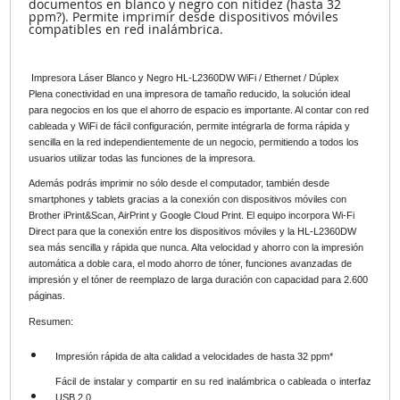
documentos en blanco y negro con nitidez (hasta 32
ppm?). Permite imprimir desde dispositivos móviles
compatibles en red inalámbrica.
Impresora Láser Blanco y Negro HL-L2360DW WiFi / Ethernet / Dúplex
Plena conectividad en una impresora de tamaño reducido, la solución ideal
para negocios en los que el ahorro de espacio es importante. Al contar con red
cableada y WiFi de fácil configuración, permite intégrarla de forma rápida y
sencilla en la red independientemente de un negocio, permitiendo a todos los
usuarios utilizar todas las funciones de la impresora.
Además podrás imprimir no sólo desde el computador, también desde
smartphones y tablets gracias a la conexión con dispositivos móviles con
Brother iPrint&Scan, AirPrint y Google Cloud Print. El equipo incorpora Wi-Fi
Direct para que la conexión entre los dispositivos móviles y la HL-L2360DW
sea más sencilla y rápida que nunca. Alta velocidad y ahorro con la impresión
automática a doble cara, el modo ahorro de tóner, funciones avanzadas de
impresión y el tóner de reemplazo de larga duración con capacidad para 2.600
páginas.
Resumen:
Impresión rápida de alta calidad a velocidades de hasta 32 ppm*
Fácil de instalar y compartir en su red inalámbrica o cableada o interfaz
USB 2.0