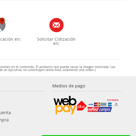
cación en:
Solicitar Cotización
en:
misiones en el contenido. El producto real puede variar la imagen mostrada. Las
de un ejecutivo, no constituyen venta final, solamente una orden )
Medios de pago
uenta
mpra