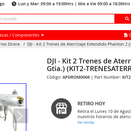
ago
Lun y Mar: 09:00 a 19:00Hrs | Mie a Vie 09:00 a 18:00Hrs
Piezas / Componentes
rios Drone
/
DJI - Kit 2 Trenes de Aterrizaje Extendido Phanton 2 (3 
DJI - Kit 2 Trenes de Ate
Gtia.) (KIT2-TRENESATERR
Código:
APDROM0066
| Part Number:
KIT
RETIRO HOY
Retira el Lunes 10 de Agost
nuestros horarios de atenc
Ver tienda