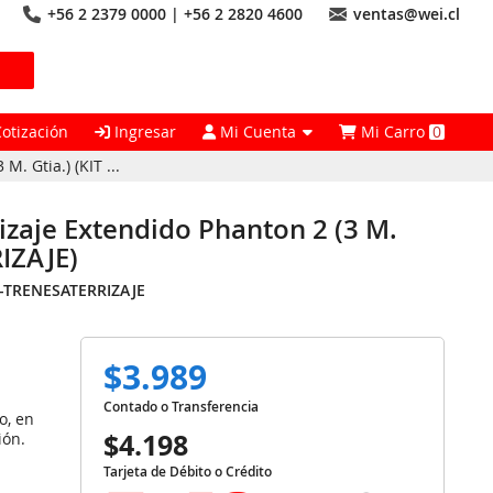
+56 2 2379 0000 | +56 2 2820 4600
ventas@wei.cl
Cotización
Ingresar
Mi Cuenta
Mi Carro
0
M. Gtia.) (KIT ...
rrizaje Extendido Phanton 2 (3 M.
IZAJE)
2-TRENESATERRIZAJE
$3.989
Contado o Transferencia
o, en
$4.198
ión.
Tarjeta de Débito o Crédito