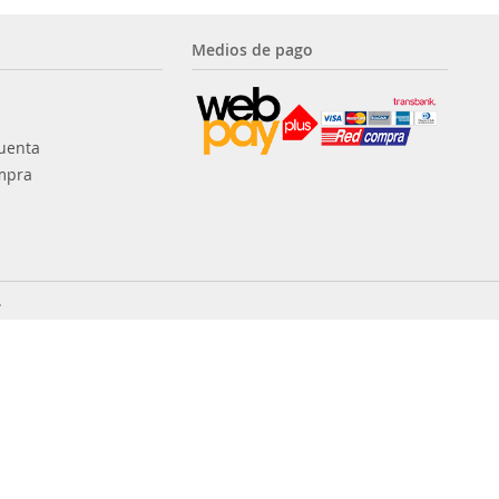
Medios de pago
uenta
mpra
.