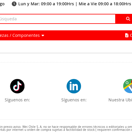
ago
Lun y Mar: 09:00 a 19:00Hrs | Mie a Vie 09:00 a 18:00Hrs
Piezas / Componentes
Síguenos en:
Síguenos en:
Nuestra Ubi
 previo aviso. Wei Chile S. A. no se hace responsable de errores técnicos o editoriales u o
ntas por internet u orden de compra sujetas a factibilidad de stock ( requieren confirmación 