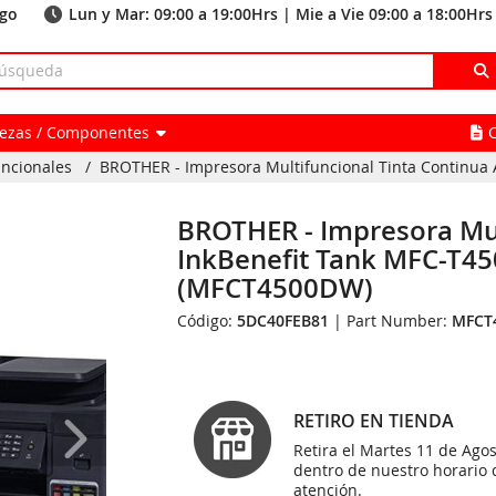
ago
Lun y Mar: 09:00 a 19:00Hrs | Mie a Vie 09:00 a 18:00Hrs
Piezas / Componentes
uncionales
/
BROTHER - Impresora Multifuncional Tinta Continua A
BROTHER - Impresora Mul
InkBenefit Tank MFC-T450
(MFCT4500DW)
Código:
5DC40FEB81
| Part Number:
MFCT
RETIRO EN TIENDA
Retira el Martes 11 de Agos
dentro de nuestro horario 
atención.