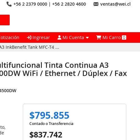
+56 2 2379 0000 | +56 2 2820 4600
ventas@wei.cl
Cotización
Ingresar
Mi Cuenta
Mi Carro
0
3 InkBenefit Tank MFC-T4 ...
tifuncional Tinta Continua A3
0DW WiFi / Ethernet / Dúplex / Fax
4500DW
$795.855
Contado o Transferencia
to,
$837.742
de