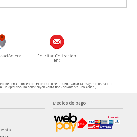
cación en:
Solicitar Cotización
en:
misiones en el contenido. El producto real puede variar la imagen mostrada. Las
de un ejecutivo, no constituyen venta final, solamente una orden )
Medios de pago
uenta