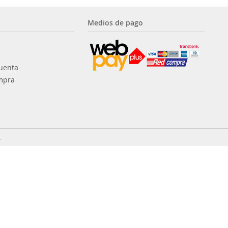
Medios de pago
uenta
mpra
.