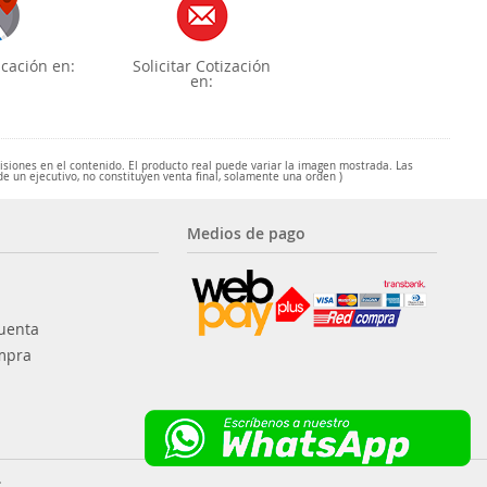
cación en:
Solicitar Cotización
en:
misiones en el contenido. El producto real puede variar la imagen mostrada. Las
de un ejecutivo, no constituyen venta final, solamente una orden )
Medios de pago
uenta
mpra
.