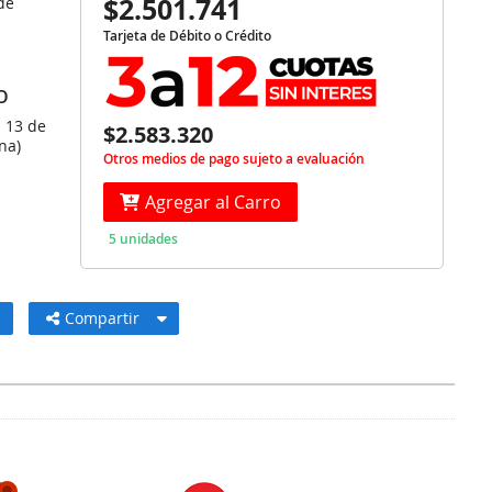
$2.501.741
de
Tarjeta de Débito o Crédito
O
s 13 de
$2.583.320
na)
Otros medios de pago sujeto a evaluación
Agregar al Carro
5 unidades
Compartir