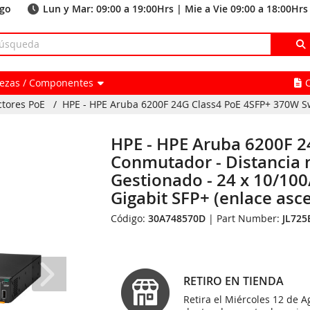
ago
Lun y Mar: 09:00 a 19:00Hrs | Mie a Vie 09:00 a 18:00Hrs
Piezas / Componentes
ctores PoE
/
HPE - HPE Aruba 6200F 24G Class4 PoE 4SFP+ 370W Swi
HPE - HPE Aruba 6200F 2
Conmutador - Distancia m
Gestionado - 24 x 10/100/
Gigabit SFP+ (enlace asce
Código:
30A748570D
| Part Number:
JL725
RETIRO EN TIENDA
Retira el Miércoles 12 de A