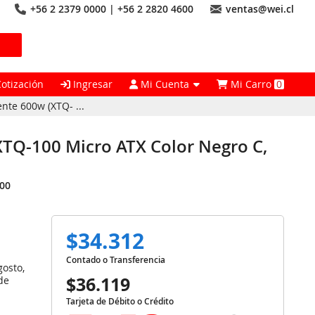
+56 2 2379 0000 | +56 2 2820 4600
ventas@wei.cl
Cotización
Ingresar
Mi Cuenta
Mi Carro
0
nte 600w (XTQ- ...
XTQ-100 Micro ATX Color Negro C,
00
$34.312
Contado o Transferencia
gosto,
$36.119
de
Tarjeta de Débito o Crédito