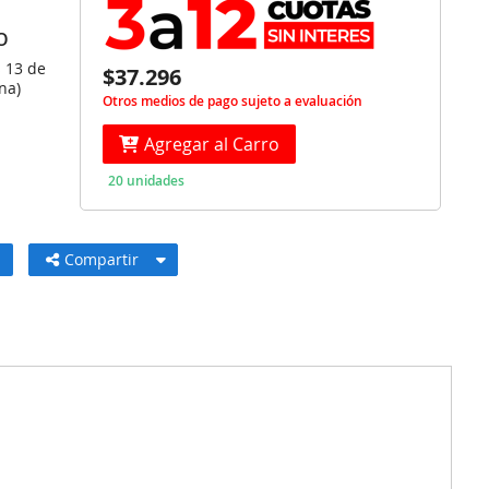
O
s 13 de
$37.296
na)
Otros medios de pago sujeto a evaluación
Agregar al Carro
20 unidades
Compartir