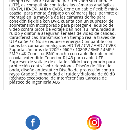
tiempo real sobre cable de par trenzado sin blindaje
(UTP), es compatible con todas las cámaras analógicas
HD-TVI, HD-CVI, AHD y CVBS, tiene un cable flexible mini-
coaxial para montaje rápido en cámaras fijas, permite el
montaje en la mayoría de las cámaras domo para
conexión flexible con DVR, cuenta con un supresor de
sobretensión incorporado para proteger el equipo de
video contra picos de voltaje dañinos, su inmunidad al
ruido y diafonía aseguran señales de video de calidad.
Características Transmisión en tiempo real a través de
UTP cat5e / 6 No se requiere energía Compatible con
todas las cámaras analógicas HD-TVI / CVI / AHD / CVBS
Soporta cámaras de 720P / 960P / 1080P / 3MP / 4MP /
5MP / 4K Conector BNC macho con cable flexible mini-
coaxial extendido Conector RJ-45 para cable UTP
Supresor de voltaje de estado sólido incorporado para
protección contra sobretensiones Diseño de filtro de
onda, diseño antiestático Diseño de protección contra
rayos Grado: 3 Inmunidad al ruido y diafonía de 60 dB
Rechazo excepcional de interferencias Carcasa de
plástico de ingeniería ABS