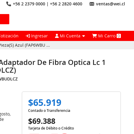
+56 2 2379 0000 | +56 2 2820 4600
ventas@wei.cl
Cotización
Ingresar
Mi Cuenta
Mi Carro
0
eza(S) Azul (FAP6WBU ...
daptador De Fibra Optica Lc 1
DLCZ)
WBUDLCZ
$65.919
Contado o Transferencia
gosto,
$69.388
de
Tarjeta de Débito o Crédito