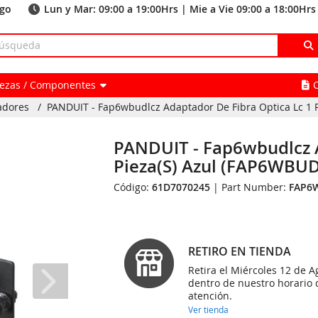
ago
Lun y Mar: 09:00 a 19:00Hrs | Mie a Vie 09:00 a 18:00Hrs
Piezas / Componentes
adores
/
PANDUIT - Fap6wbudlcz Adaptador De Fibra Optica Lc 1 Pi
PANDUIT - Fap6wbudlcz A
Pieza(S) Azul (FAP6WBU
Código:
61D7070245
| Part Number:
FAP6
RETIRO EN TIENDA
Retira el Miércoles 12 de A
dentro de nuestro horario 
atención.
Ver tienda