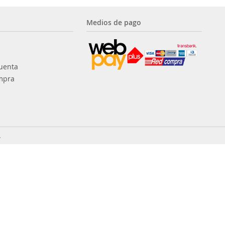
Medios de pago
uenta
mpra
.