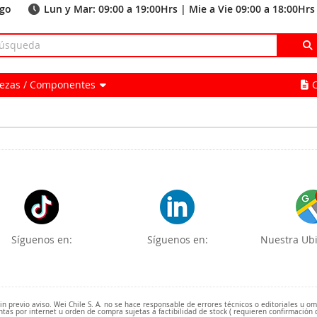
ago
Lun y Mar: 09:00 a 19:00Hrs | Mie a Vie 09:00 a 18:00Hrs
Piezas / Componentes
Síguenos en:
Síguenos en:
Nuestra Ubi
 previo aviso. Wei Chile S. A. no se hace responsable de errores técnicos o editoriales u o
ntas por internet u orden de compra sujetas a factibilidad de stock ( requieren confirmación 