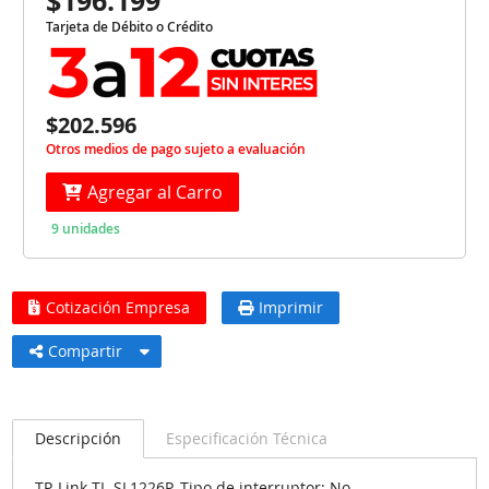
$196.199
Tarjeta de Débito o Crédito
$202.596
Otros medios de pago sujeto a evaluación
Agregar al Carro
9 unidades
Cotización Empresa
Imprimir
Compartir
Descripción
Especificación Técnica
TP-Link TL-SL1226P. Tipo de interruptor: No