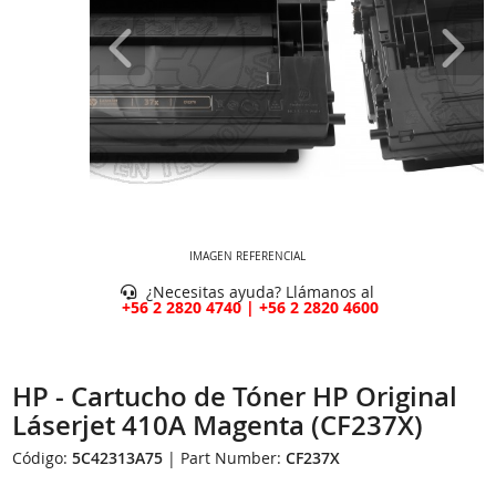
IMAGEN REFERENCIAL
¿Necesitas ayuda? Llámanos al
+56 2 2820 4740 | +56 2 2820 4600
HP - Cartucho de Tóner HP Original
Láserjet 410A Magenta (CF237X)
Código:
5C42313A75
| Part Number:
CF237X