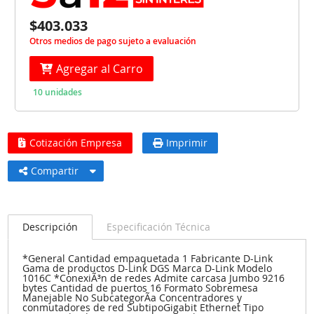
$403.033
Otros medios de pago sujeto a evaluación
Agregar al Carro
10 unidades
Cotización Empresa
Imprimir
Compartir
Descripción
Especificación Técnica
*General Cantidad empaquetada 1 Fabricante D-Link
Gama de productos D-Link DGS Marca D-Link Modelo
1016C *ConexiÃ³n de redes Admite carcasa Jumbo 9216
bytes Cantidad de puertos 16 Formato Sobremesa
Manejable No SubcategorÃ­a Concentradores y
conmutadores de red SubtipoGigabit Ethernet Tipo