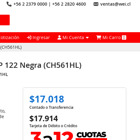
+56 2 2379 0000 | +56 2 2820 4600
ventas@wei.cl
Cotización
Ingresar
Mi Cuenta
Mi Carro
0
 (CH561HL)
HP 122 Negra (CH561HL)
1HL
$17.018
Contado o Transferencia
to,
$17.914
de
Tarjeta de Débito o Crédito