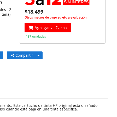
O
oles 12
$18.499
itana)
Otros medios de pago sujeto a evaluación
Agregar al Carro
137 unidades
Compartir
iento. Este cartucho de tinta HP original está diseñado
luso cuando está baja en una tinta específica.