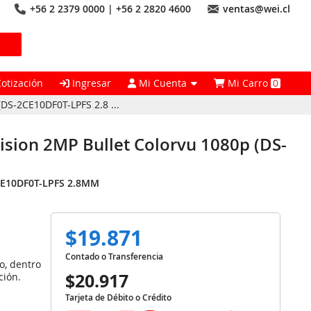
+56 2 2379 0000 | +56 2 2820 4600
ventas@wei.cl
Cotización
Ingresar
Mi Cuenta
Mi Carro
0
DS-2CE10DF0T-LPFS 2.8 ...
ision 2MP Bullet Colorvu 1080p (DS-
E10DF0T-LPFS 2.8MM
$19.871
Contado o Transferencia
o, dentro
$20.917
ción.
Tarjeta de Débito o Crédito