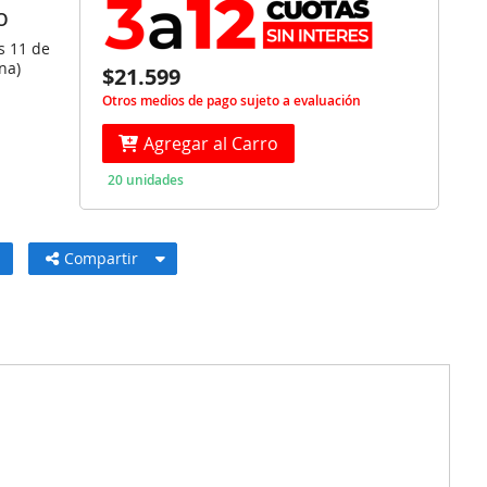
O
s 11 de
na)
$21.599
Otros medios de pago sujeto a evaluación
Agregar al Carro
20 unidades
Compartir