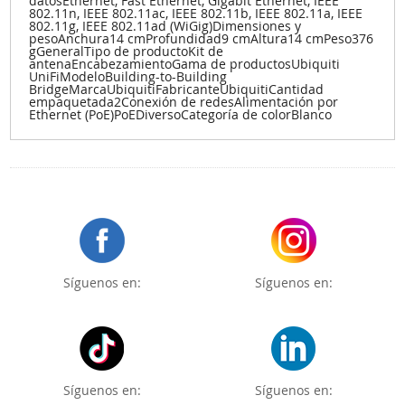
datosEthernet, Fast Ethernet, Gigabit Ethernet, IEEE
802.11n, IEEE 802.11ac, IEEE 802.11b, IEEE 802.11a, IEEE
802.11g, IEEE 802.11ad (WiGig)Dimensiones y
pesoAnchura14 cmProfundidad9 cmAltura14 cmPeso376
gGeneralTipo de productoKit de
antenaEncabezamientoGama de productosUbiquiti
UniFiModeloBuilding-to-Building
BridgeMarcaUbiquitiFabricanteUbiquitiCantidad
empaquetada2Conexión de redesAlimentación por
Ethernet (PoE)PoEDiversoCategoría de colorBlanco
Síguenos en:
Síguenos en:
Síguenos en:
Síguenos en: