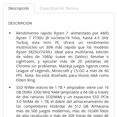
Descripción
Especificación Técnica
DESCRIPCION
Rendimiento rápido Ryzen 7: alimentado por AMD
Ryzen 7 7730U (8 núcleos/16 hilos, hasta 4.5 GHz
Turbo), esta mini PC ofrece un rendimiento
multinúcleo un 30% más rápido que los modelos
Ryzen 5825U/7430U. Ideal para multitarea, edición
de video de 1080p suave en DaVinci Resolve o
Lightroom, y ejecutar más de 20 pestañas de
Chrome sin problemas. Maneja juegos ligeros como
League of Legends, Minecraft y CS:GO a más de 60
FPS. Nota: No está diseñado para títulos AAA como
Elden Ring.
SSD NVMe masivo de 1 TB + ampliable: viene con 16
GB DDR4 3200 MHz RAM (ampliable a 64 GB a través
de dos ranuras SODIMM) y un espacioso SSD PCIe
3.0 NVMe de 1 TB, el doble del almacenamiento de
los competidores estándar de 512 GB. Almacena
más de 500 juegos modernos, más de 10,000 fotos
de alta resolución o más de 200 horas de video 4K