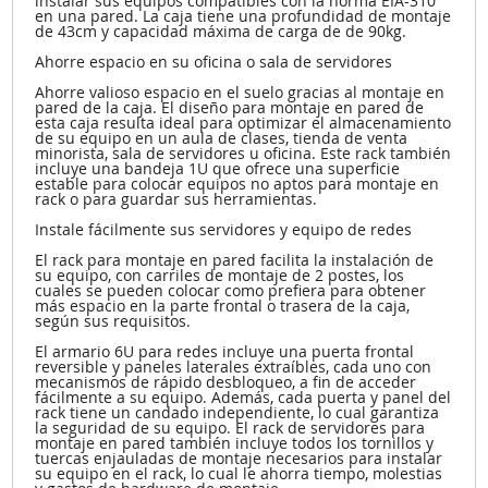
instalar sus equipos compatibles con la norma EIA-310
en una pared. La caja tiene una profundidad de montaje
de 43cm y capacidad máxima de carga de de 90kg.
Ahorre espacio en su oficina o sala de servidores
Ahorre valioso espacio en el suelo gracias al montaje en
pared de la caja. El diseño para montaje en pared de
esta caja resulta ideal para optimizar el almacenamiento
de su equipo en un aula de clases, tienda de venta
minorista, sala de servidores u oficina. Este rack también
incluye una bandeja 1U que ofrece una superficie
estable para colocar equipos no aptos para montaje en
rack o para guardar sus herramientas.
Instale fácilmente sus servidores y equipo de redes
El rack para montaje en pared facilita la instalación de
su equipo, con carriles de montaje de 2 postes, los
cuales se pueden colocar como prefiera para obtener
más espacio en la parte frontal o trasera de la caja,
según sus requisitos.
El armario 6U para redes incluye una puerta frontal
reversible y paneles laterales extraíbles, cada uno con
mecanismos de rápido desbloqueo, a fin de acceder
fácilmente a su equipo. Además, cada puerta y panel del
rack tiene un candado independiente, lo cual garantiza
la seguridad de su equipo. El rack de servidores para
montaje en pared también incluye todos los tornillos y
tuercas enjauladas de montaje necesarios para instalar
su equipo en el rack, lo cual le ahorra tiempo, molestias