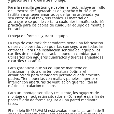
y gastos de hardware de montaje.
Para la sencilla gestión de cables, el rack incluye un rollo
de 3 metros de sujetacables de gancho y bucle que
facilitan mantener amarrados de forma ordenada, ya
sea entre sí o al rack, sus cables. El material de
autoagarre se puede cortar a cualquier tamaño: solución
práctica para los cables de cualquier equipo de montaje
en rack.
Proteja de forma segura su equipo
La caja de este rack de servidores tiene una fabricación
de servicio pesado, con puertas con seguro en todas las
entradas. Para una instalación sencilla del equipo, los
carriles de montaje del rack se pueden cambiar para
utilizarlos con agujeros cuadrados y tuercas enjauladas
o carriles roscados.
Para garantizar que su equipo se mantiene en
funcionamiento a una temperatura óptima, el
armario/rack para servidores permite el enfriamiento
pasivo. Tiene puertas con malla y paneles superior e
inferior con aberturas de ventilación que facilitan la
máxima circulación del aire.
Para un montaje sencillo y resistente, los agujeros de
montaje del rack están situados a 40cm entre sí, a fin de
poder fijarlo de forma segura a una pared mediante
tacos.
El modelo RK616WALM está avalado por la garantía de 5