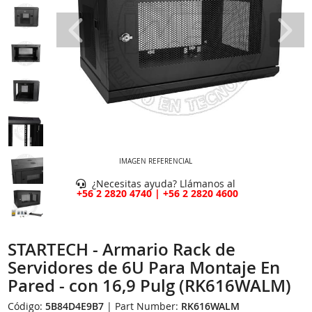
IMAGEN REFERENCIAL
¿Necesitas ayuda? Llámanos al
+56 2 2820 4740 | +56 2 2820 4600
STARTECH - Armario Rack de
Servidores de 6U Para Montaje En
Pared - con 16,9 Pulg (RK616WALM)
Código:
5B84D4E9B7
| Part Number:
RK616WALM