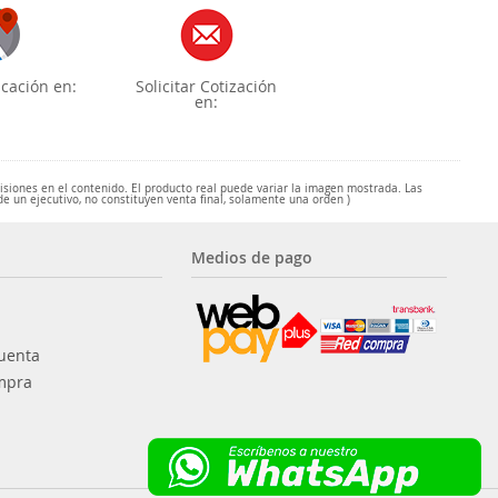
cación en:
Solicitar Cotización
en:
misiones en el contenido. El producto real puede variar la imagen mostrada. Las
de un ejecutivo, no constituyen venta final, solamente una orden )
Medios de pago
uenta
mpra