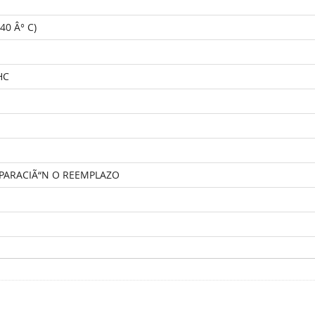
-40 Â° C)
HC
EPARACIÃ“N O REEMPLAZO