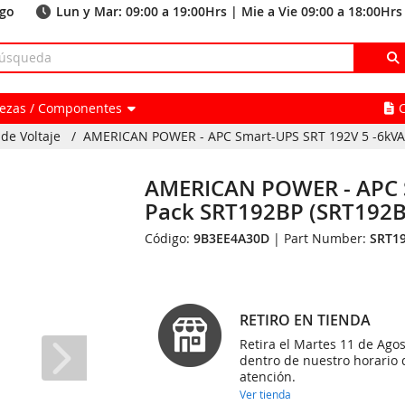
ago
Lun y Mar: 09:00 a 19:00Hrs | Mie a Vie 09:00 a 18:00Hrs
Piezas / Componentes
de Voltaje
/
AMERICAN POWER - APC Smart-UPS SRT 192V 5 -6kVA 
AMERICAN POWER - APC S
Pack SRT192BP (SRT192B
Código:
9B3EE4A30D
| Part Number:
SRT1
RETIRO EN TIENDA
Retira el Martes 11 de Agos
dentro de nuestro horario 
atención.
Ver tienda