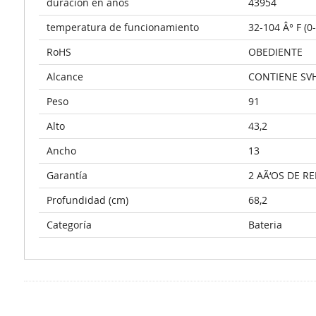
duracion en años
43954
temperatura de funcionamiento
32-104 Â° F (0
RoHS
OBEDIENTE
Alcance
CONTIENE SV
Peso
91
Alto
43,2
Ancho
13
Garantía
2 AÃ‘OS DE R
Profundidad (cm)
68,2
Categoría
Bateria