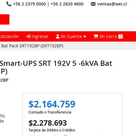
+56 2 2379 0000 | +56 2 2820 4600
ventas@wei.cl
Cotización
Ingresar
Mi Cuenta
Mi Carro
0
Bat Pack SRT192BP (SRT192BP)
mart-UPS SRT 192V 5 -6kVA Bat
P)
92BP
$2.164.759
Contado o Transferencia
to,
$2.278.693
de
Tarjeta de Débito o Crédito