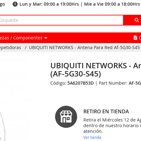
ago
Lun y Mar: 09:00 a 19:00Hrs | Mie a Vie 09:00 a 18:00Hrs
Piezas / Componentes
epetidoras
/
UBIQUITI NETWORKS - Antena Para Red Af-5G30-S45 
UBIQUITI NETWORKS - An
(AF-5G30-S45)
Código:
5A6207B53D
| Part Number:
AF-5G
RETIRO EN TIENDA
Retira el Miércoles 12 de A
dentro de nuestro horario 
atención.
Ver tienda