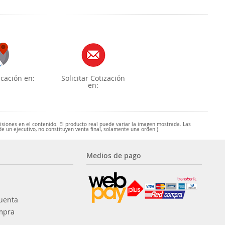
cación en:
Solicitar Cotización
en:
misiones en el contenido. El producto real puede variar la imagen mostrada. Las
de un ejecutivo, no constituyen venta final, solamente una orden )
Medios de pago
uenta
mpra