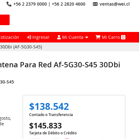
+56 2 2379 0000 | +56 2 2820 4600
ventas@wei.cl
Cotización
Ingresar
Mi Cuenta
Mi Carro
0
30Dbi (AF-5G30-S45)
tena Para Red Af-5G30-S45 30Dbi
30-S45
$138.542
Contado o Transferencia
gosto,
$145.833
de
Tarjeta de Débito o Crédito