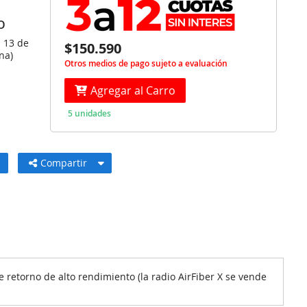
O
s 13 de
$150.590
na)
Otros medios de pago sujeto a evaluación
Agregar al Carro
5 unidades
Compartir
 retorno de alto rendimiento (la radio AirFiber X se vende