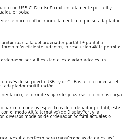
pado con USB-C. De diseño extremadamente portátil y
ualquier bolsa.
 puede siempre confiar tranquilamente en que su adaptador
nitor (pantalla del ordenador portátil + pantalla
e forma más eficiente. Además, la resolución 4K le permite
ordenador portátil existente, este adaptador es un
a través de su puerto USB Type-C . Basta con conectar el
al adaptador multifunción.
limentación, le permite viajar/desplazarse con menos carga
ionar con modelos específicos de ordenador portátil, este
on el modo Alt (alternativo) de DisplayPort y la
con diversos modelos de ordenador portátil actuales o
or. Resulta perfecto para transferencias de datos, así