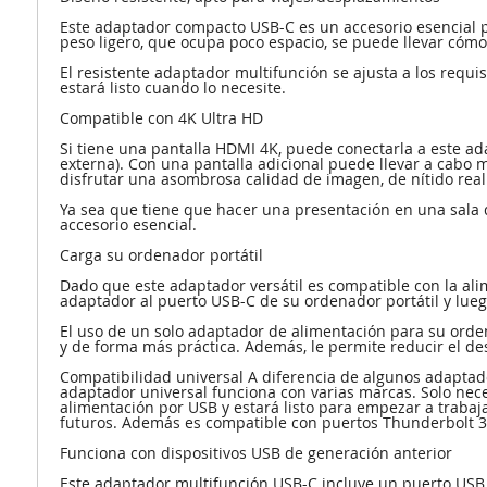
Este adaptador compacto USB-C es un accesorio esencial 
peso ligero, que ocupa poco espacio, se puede llevar cómo
El resistente adaptador multifunción se ajusta a los requ
estará listo cuando lo necesite.
Compatible con 4K Ultra HD
Si tiene una pantalla HDMI 4K, puede conectarla a este ad
externa). Con una pantalla adicional puede llevar a cabo m
disfrutar una asombrosa calidad de imagen, de nítido reali
Ya sea que tiene que hacer una presentación en una sala d
accesorio esencial.
Carga su ordenador portátil
Dado que este adaptador versátil es compatible con la ali
adaptador al puerto USB-C de su ordenador portátil y lueg
El uso de un solo adaptador de alimentación para su orden
y de forma más práctica. Además, le permite reducir el de
Compatibilidad universal A diferencia de algunos adaptado
adaptador universal funciona con varias marcas. Solo nece
alimentación por USB y estará listo para empezar a trabaja
futuros. Además es compatible con puertos Thunderbolt 3
Funciona con dispositivos USB de generación anterior
Este adaptador multifunción USB-C incluye un puerto USB 3