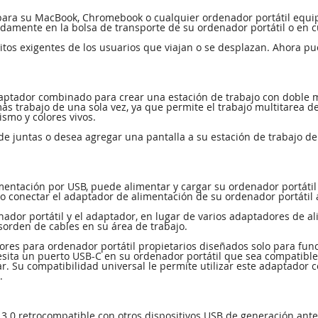
para su MacBook, Chromebook o cualquier ordenador portátil equi
damente en la bolsa de transporte de su ordenador portátil o en c
isitos exigentes de los usuarios que viajan o se desplazan. Ahora
aptador combinado para crear una estación de trabajo con doble mo
ás trabajo de una sola vez, ya que permite el trabajo multitarea d
smo y colores vivos.
e juntas o desea agregar una pantalla a su estación de trabajo de 
mentación por USB, puede alimentar y cargar su ordenador portátil 
o conectar el adaptador de alimentación de su ordenador portátil 
ador portátil y el adaptador, en lugar de varios adaptadores de a
sorden de cables en su área de trabajo.
res para ordenador portátil propietarios diseñados solo para func
sita un puerto USB-C en su ordenador portátil que sea compatible c
r. Su compatibilidad universal le permite utilizar este adaptador 
.
.0 retrocompatible con otros dispositivos USB de generación anteri