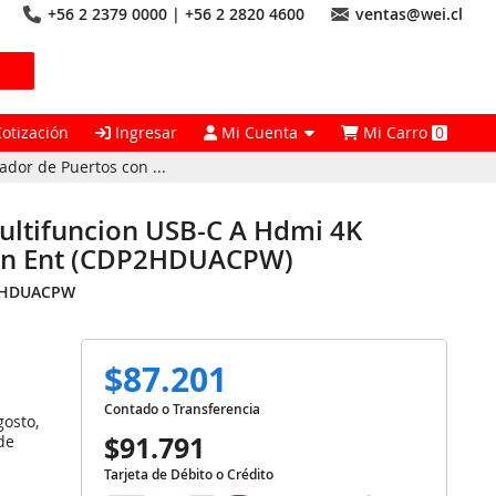
+56 2 2379 0000 | +56 2 2820 4600
ventas@wei.cl
Cotización
Ingresar
Mi Cuenta
Mi Carro
0
dor de Puertos con ...
ultifuncion USB-C A Hdmi 4K
con Ent (CDP2HDUACPW)
2HDUACPW
$87.201
Contado o Transferencia
gosto,
$91.791
de
Tarjeta de Débito o Crédito