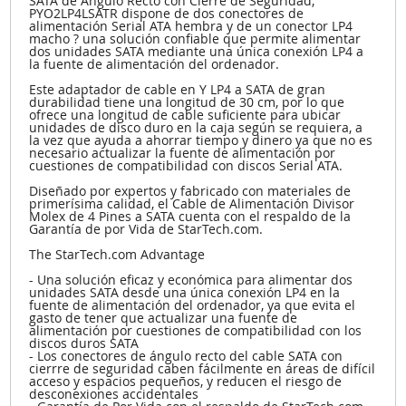
SATA de Ángulo Recto con Cierre de Seguridad,
PYO2LP4LSATR dispone de dos conectores de
alimentación Serial ATA hembra y de un conector LP4
macho ? una solución confiable que permite alimentar
dos unidades SATA mediante una única conexión LP4 a
la fuente de alimentación del ordenador.
Este adaptador de cable en Y LP4 a SATA de gran
durabilidad tiene una longitud de 30 cm, por lo que
ofrece una longitud de cable suficiente para ubicar
unidades de disco duro en la caja según se requiera, a
la vez que ayuda a ahorrar tiempo y dinero ya que no es
necesario actualizar la fuente de alimentación por
cuestiones de compatibilidad con discos Serial ATA.
Diseñado por expertos y fabricado con materiales de
primerísima calidad, el Cable de Alimentación Divisor
Molex de 4 Pines a SATA cuenta con el respaldo de la
Garantía de por Vida de StarTech.com.
The StarTech.com Advantage
- Una solución eficaz y económica para alimentar dos
unidades SATA desde una única conexión LP4 en la
fuente de alimentación del ordenador, ya que evita el
gasto de tener que actualizar una fuente de
alimentación por cuestiones de compatibilidad con los
discos duros SATA
- Los conectores de ángulo recto del cable SATA con
cierrre de seguridad caben fácilmente en áreas de difícil
acceso y espacios pequeños, y reducen el riesgo de
desconexiones accidentales