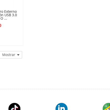
ro Externo
ón USB 3.0
O ...
0
E08Y67D
Mostrar