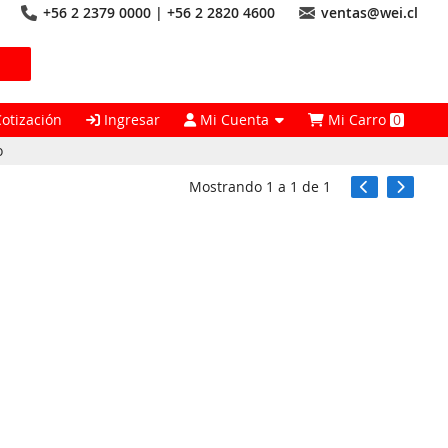
+56 2 2379 0000 | +56 2 2820 4600
ventas@wei.cl
Cotización
Ingresar
Mi Cuenta
Mi Carro
0
o
Mostrando
1
a
1
de
1