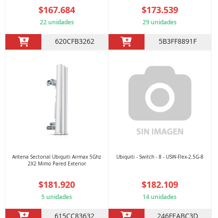
$167.684
$173.539
22 unidades
29 unidades
620CFB3262
5B3FF8891F
Antena Sectorial Ubiquiti Airmax 5Ghz
Ubiquiti - Switch - 8 - USW-Flex-2.5G-8
2X2 Mimo Pared Exterior
$181.920
$182.109
5 unidades
14 unidades
615CC83632
246FEABC3D