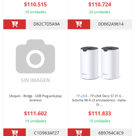
$110.515
$110.724
10 unidades
20 unidades
D62C7D5A9A
0D662A9614
Ubiquiti - Bridge - UDB Plug-and-play
TP-LINK
- TP-LINK Deco S7 V1.6 -
wireless
Sistema Wi-Fi (3 enrutadores) - malla -
Gi ...
$111.602
$111.833
19 unidades
15 unidades
C1D963AF27
6B9764C4C9