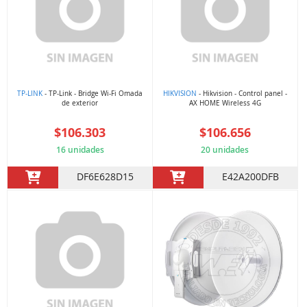
TP-LINK
- TP-Link - Bridge Wi-Fi Omada
HIKVISION
- Hikvision - Control panel -
de exterior
AX HOME Wireless 4G
$106.303
$106.656
16 unidades
20 unidades
DF6E628D15
E42A200DFB