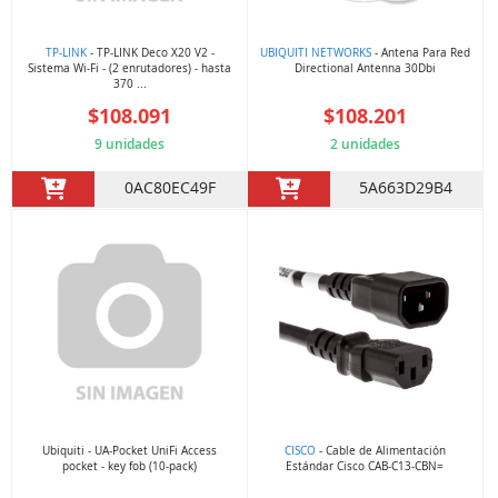
TP-LINK
- TP-LINK Deco X20 V2 -
UBIQUITI NETWORKS
- Antena Para Red
Sistema Wi-Fi - (2 enrutadores) - hasta
Directional Antenna 30Dbi
370 ...
$108.091
$108.201
9 unidades
2 unidades
0AC80EC49F
5A663D29B4
Ubiquiti - UA-Pocket UniFi Access
CISCO
- Cable de Alimentación
pocket - key fob (10-pack)
Estándar Cisco CAB-C13-CBN=