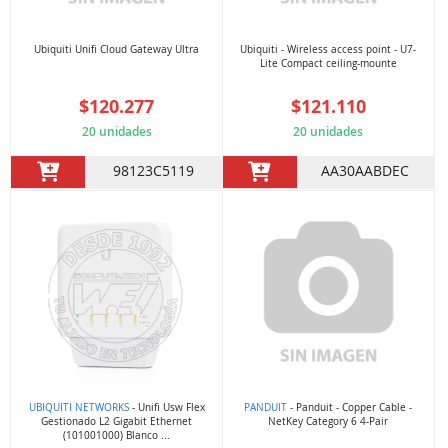
Ubiquiti Unifi Cloud Gateway Ultra
Ubiquiti - Wireless access point - U7-
Lite Compact ceiling-mounte
$120.277
$121.110
20 unidades
20 unidades
98123C5119
AA30AABDEC
UBIQUITI NETWORKS
- Unifi Usw Flex
PANDUIT
- Panduit - Copper Cable -
Gestionado L2 Gigabit Ethernet
NetKey Category 6 4-Pair
(101001000) Blanco ...