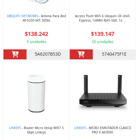
UBIQUITI NETWORKS
- Antena Para Red
Access Point WiFi 6 Ubiquiti UX UniFi
Af-5G30-S45 30Dbi
Express, 1xWAN RJ45 GbE, 1x ...
$138.242
$139.147
5 unidades
20 unidades
5A6207B53D
5740475F1E
LINKSYS
- Router Micro Velop Wifi7 5
LINKSYS
- MICRO ENRUTADOR CLASICO
Gbps Linksys
PRO 6 AX3000