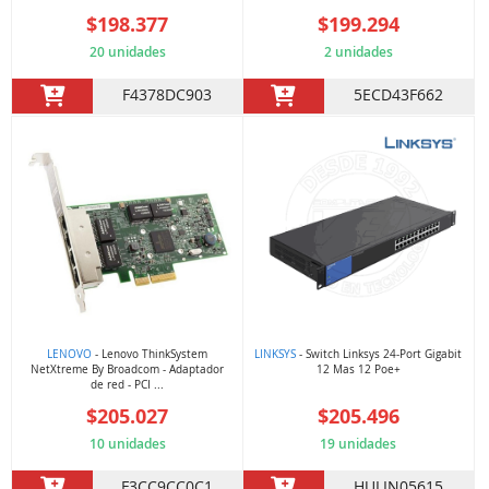
$198.377
$199.294
20 unidades
2 unidades
F4378DC903
5ECD43F662
LENOVO
- Lenovo ThinkSystem
LINKSYS
- Switch Linksys 24-Port Gigabit
NetXtreme By Broadcom - Adaptador
12 Mas 12 Poe+
de red - PCI ...
$205.027
$205.496
10 unidades
19 unidades
F3CC9CC0C1
HULIN05615