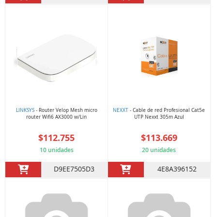
LINKSYS
- Router Velop Mesh micro
NEXXT
- Cable de red Profesional Cat5e
router Wifi6 AX3000 w/Lin
UTP Nexxt 305m Azul
$112.755
$113.669
10 unidades
20 unidades
D9EE7505D3
4E8A396152