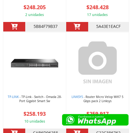
$248.205
$248.428
2 unidades
17 unidades
5B84F79B37
5A43E1EACF
TP-LINK
- TP-Link - Switch - Omada 28-
LINKSYS
- Router Micro Velop Wifi7 5
Port Gigabit Smart Sw
Gbps pack 2 Linksys
$258.193
$259.917
10 unidades
12 unidades
CAB6D96255
C22C386762