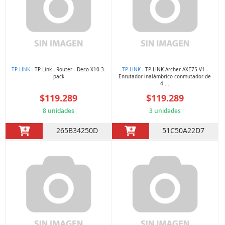
TP-LINK
- TP-Link - Router - Deco X10 3-
TP-LINK
- TP-LINK Archer AXE75 V1 -
pack
Enrutador inalámbrico conmutador de
4 ...
$119.289
$119.289
8 unidades
3 unidades
265B34250D
51C50A22D7