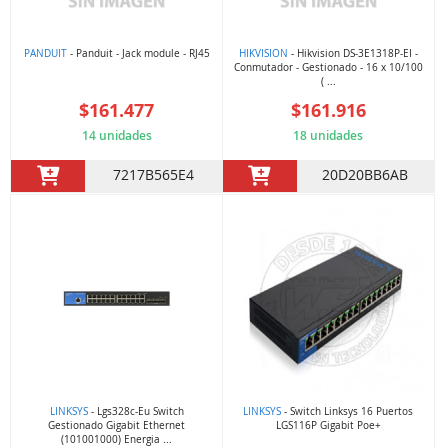
PANDUIT
- Panduit - Jack module - RJ45
HIKVISION
- Hikvision DS-3E1318P-EI -
Conmutador - Gestionado - 16 x 10/100
( ...
$161.477
$161.916
14 unidades
18 unidades
7217B565E4
20D20BB6AB
LINKSYS
- Lgs328c-Eu Switch
LINKSYS
- Switch Linksys 16 Puertos
Gestionado Gigabit Ethernet
LGS116P Gigabit Poe+
(101001000) Energia ...