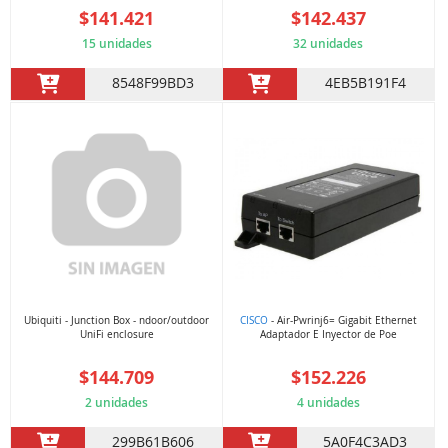
$141.421
$142.437
15 unidades
32 unidades
8548F99BD3
4EB5B191F4
Ubiquiti - Junction Box - ndoor/outdoor
CISCO
- Air-Pwrinj6= Gigabit Ethernet
UniFi enclosure
Adaptador E Inyector de Poe
$144.709
$152.226
2 unidades
4 unidades
299B61B606
5A0F4C3AD3