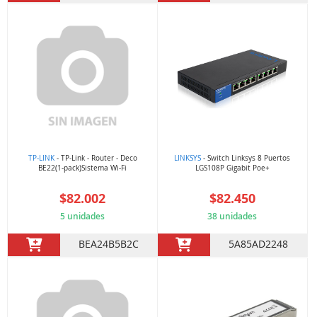
TP-LINK
- TP-Link - Router - Deco
LINKSYS
- Switch Linksys 8 Puertos
BE22(1-pack)Sistema Wi-Fi
LGS108P Gigabit Poe+
$82.002
$82.450
5 unidades
38 unidades
BEA24B5B2C
5A85AD2248