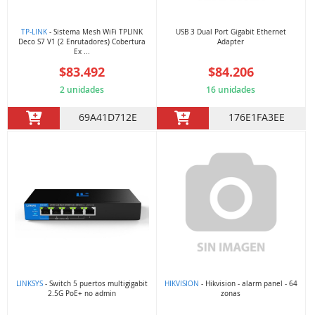
TP-LINK
- Sistema Mesh WiFi TPLINK
USB 3 Dual Port Gigabit Ethernet
Deco S7 V1 (2 Enrutadores) Cobertura
Adapter
Ex ...
$83.492
$84.206
2 unidades
16 unidades
69A41D712E
176E1FA3EE
LINKSYS
- Switch 5 puertos multigigabit
HIKVISION
- Hikvision - alarm panel - 64
2.5G PoE+ no admin
zonas