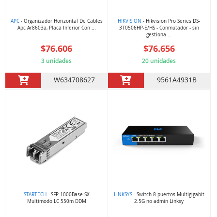
APC
- Organizador Horizontal De Cables
HIKVISION
- Hikvision Pro Series DS-
Apc Ar8603a, Placa Inferior Con ...
3T0506HP-E/HS - Conmutador - sin
gestiona ...
$76.606
$76.656
3 unidades
20 unidades
W634708627
9561A4931B
STARTECH
- SFP 1000Base-SX
LINKSYS
- Switch 8 puertos Multigigabit
Multimodo LC 550m DDM
2.5G no admin Linksy