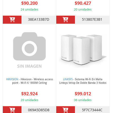
$90.200
$90.427
24 unidades
20 unidades
38EA133B7D
513807E3B1
HIKVISION
- Hikvision - Wireless access
LINKSYS
- Sistema Wi-Fi En Malla
point - Wi-Fi 6 1800M Celling
Linksys Velop De Doble Banda 3 Nodos
$92.924
$99.012
20 unidades
36 unidades
069A5D85D8
5F7C73444C