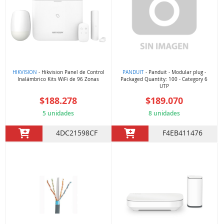
HIKVISION
- Hikvision Panel de Control
PANDUIT
- Panduit - Modular plug -
Inalámbrico Kits WiFi de 96 Zonas
Packaged Quantity: 100 - Category 6
UTP
$188.278
$189.070
5 unidades
8 unidades
4DC21598CF
F4EB411476