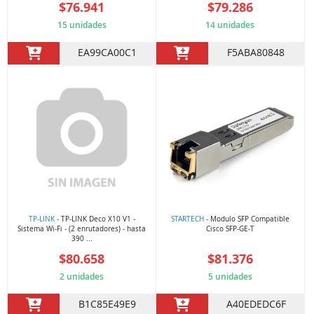
$76.941
$79.286
15 unidades
14 unidades
EA99CA00C1
F5ABA80848
TP-LINK
- TP-LINK Deco X10 V1 -
STARTECH
- Modulo SFP Compatible
Sistema Wi-Fi - (2 enrutadores) - hasta
Cisco SFP-GE-T
390 ...
$80.658
$81.376
2 unidades
5 unidades
B1C85E49E9
A40EDEDC6F