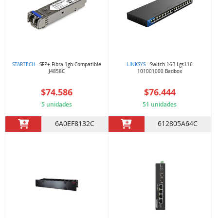
STARTECH
- SFP+ Fibra 1gb Compatible
LINKSYS
- Switch 16B Lgs116
J4858C
101001000 Badbox
$74.586
$76.444
5 unidades
51 unidades
6A0EF8132C
612805A64C