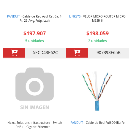
PANDUIT
- Cable de Red Azul Cat 6a, 4-
LINKSYS
- VELOP MICRO-ROUTER MICRO
Pr, 23 Awg, Futp, Lszh
MESH 6
$197.907
$198.059
5 unidades
2 unidades
5ECD43E62C
907393E65B
Nexxt Solutions Infrastructure - Switch
PANDUIT
- Cable de Red Pul6004Bu-Fe
PoE + - Gigabit Ethernet ...