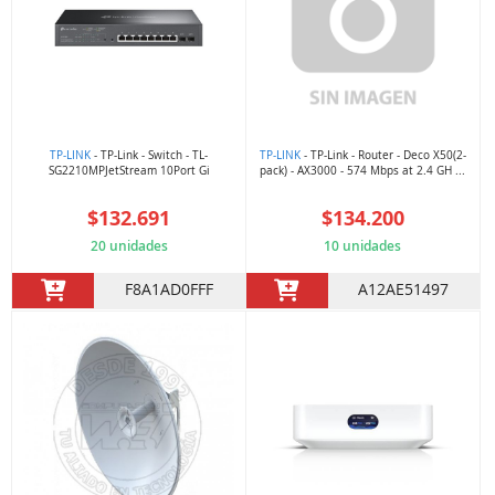
TP-LINK
- TP-Link - Switch - TL-
TP-LINK
- TP-Link - Router - Deco X50(2-
SG2210MPJetStream 10Port Gi
pack) - AX3000 - 574 Mbps at 2.4 GH ...
$132.691
$134.200
20 unidades
10 unidades
F8A1AD0FFF
A12AE51497