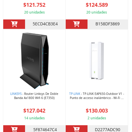
$121.752
$124.589
20 unidades
20 unidades
5ECD4CB3E4
B158DF3869
LINKSYS
- Router Linksys De Doble
TP-LINK
- TP-LINK EAP650-Outdoor V1 -
Banda Ax1800 Wifi 6 (E7350)
Punto de acceso inalámbrico - Wi-Fi ...
$127.042
$130.003
14 unidades
2 unidades
5F874647C4
D2277ADC90