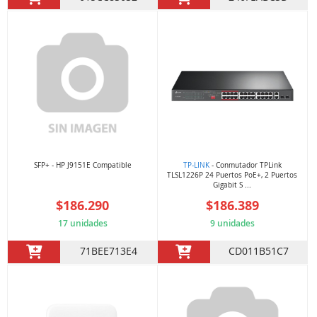
SFP+ - HP J9151E Compatible
TP-LINK
- Conmutador TPLink
TLSL1226P 24 Puertos PoE+, 2 Puertos
Gigabit S ...
$186.290
$186.389
17 unidades
9 unidades
71BEE713E4
CD011B51C7