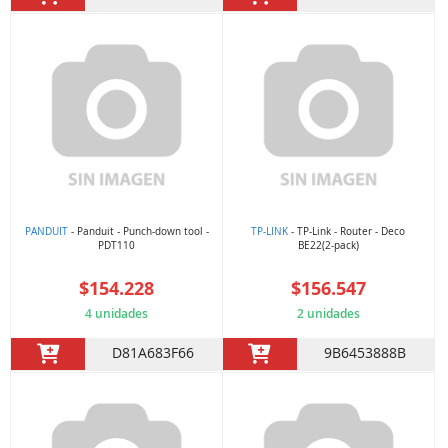
PANDUIT
- Panduit - Punch-down tool -
TP-LINK
- TP-Link - Router - Deco
PDT110
BE22(2-pack)
$154.228
$156.547
4 unidades
2 unidades
D81A683F66
9B6453888B