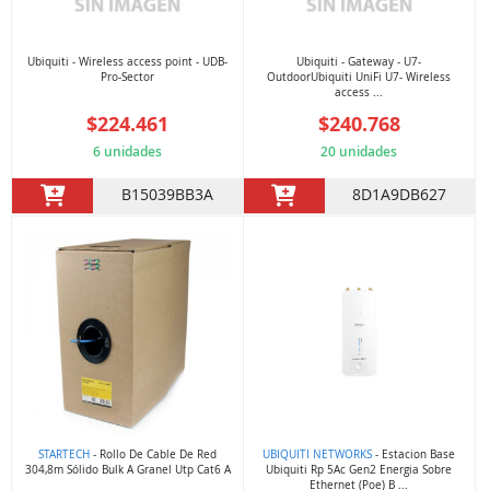
Ubiquiti - Wireless access point - UDB-
Ubiquiti - Gateway - U7-
Pro-Sector
OutdoorUbiquiti UniFi U7- Wireless
access ...
$224.461
$240.768
6 unidades
20 unidades
B15039BB3A
8D1A9DB627
STARTECH
- Rollo De Cable De Red
UBIQUITI NETWORKS
- Estacion Base
304,8m Sólido Bulk A Granel Utp Cat6 A
Ubiquiti Rp 5Ac Gen2 Energia Sobre
Ethernet (Poe) B ...