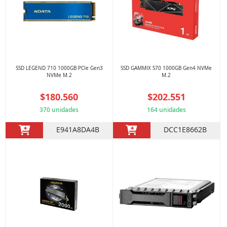
SSD LEGEND 710 1000GB PCIe Gen3
SSD GAMMIX S70 1000GB Gen4 NVMe
NVMe M.2
M.2
$180.560
$202.551
370 unidades
164 unidades
E941A8DA4B
DCC1E8662B