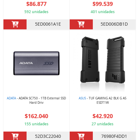
$86.877
$99.539
592 unidades
401 unidades
5ED0061A1E
5ED006DB1D
ADATA
- ADATA SC750 - 1TB External SSD
ASUS
- TUF GAMING A2 BLK G AS
Hard Driv
ESDT1W
$162.040
$42.920
155 unidades
27 unidades
52D3C22040
76980F4DD1