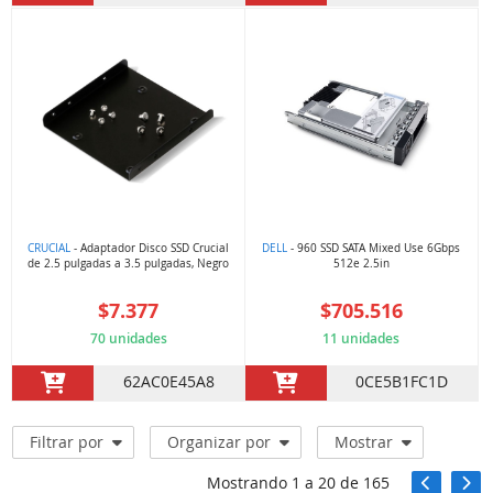
CRUCIAL
- Adaptador Disco SSD Crucial
DELL
- 960 SSD SATA Mixed Use 6Gbps
de 2.5 pulgadas a 3.5 pulgadas, Negro
512e 2.5in
$7.377
$705.516
70 unidades
11 unidades
62AC0E45A8
0CE5B1FC1D
Filtrar por
Organizar por
Mostrar
Mostrando
1
a
20
de
165