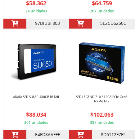
$58.362
$64.759
24 unidades
207 unidades
97BF3BF803
5E2CD6260C
ADATA SSD SU650 480GB RETAIL
SSD LEGEND 710 512GB PCIe Gen3
NVMe M.2
$88.034
$102.063
301 unidades
387 unidades
E4FD8AAFFF
8D6112F7F5