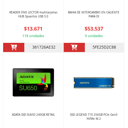
READER ONE LECTOR multitarjetas
BAHIA DE INTERCAMBIO EN CALIENTE
HUB 3puertos USB 3.0
PARA DI
$13.671
$53.537
118 unidades
9 unidades
361726AE32
5FE25D2C88
ADATA SSD SU650 240GB RETAIL
SSD LEGEND 710 256GB PCIe Gen3
NVMe M.2