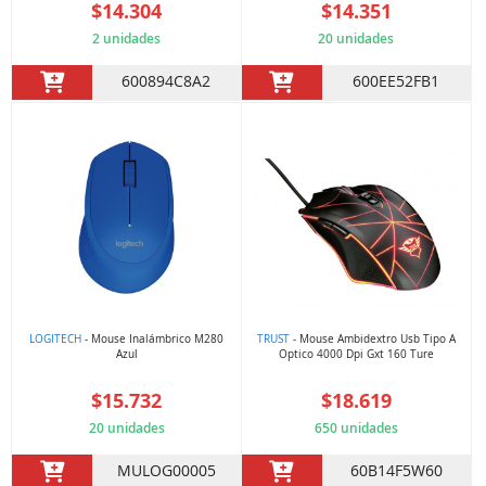
$14.304
$14.351
2 unidades
20 unidades
600894C8A2
600EE52FB1
LOGITECH
- Mouse Inalámbrico M280
TRUST
- Mouse Ambidextro Usb Tipo A
Azul
Optico 4000 Dpi Gxt 160 Ture
$15.732
$18.619
20 unidades
650 unidades
MULOG00005
60B14F5W60