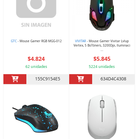
GTC
- Mouse Gamer RGB MGG-012
VIVITAR
- Mouse Gamer Vivitar Lvlup
Vertex, 5 BoTóners, 3200Dpi, Iluminaci
...
$4.824
$5.845
62 unidades
5224 unidades
155C9154E5
634D4C4308