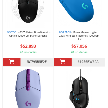
LOGITECH
- G305 Raton Rf Inalámbrico
LOGITECH
- Mouse Gamer Logitech
Optico 12000 Dpi Mano Derecha
G305 Wireless 6 Botones 12000dpi
Blue
$52.893
$57.056
20 unidades
20 unidades
5C795B5E2E
61956BW62A