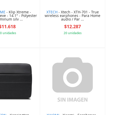
EME
- Klip Xtreme -
XTECH
- Xtech - XTH-701 - True
ve - 14.1" - Polyester
wireless earphones - Para Home
minum silv ...
audio / Par ...
$11.618
$12.287
0 unidades
20 unidades
B45A14D164
3EE69C4A9B