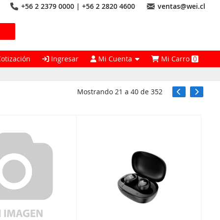
+56 2 2379 0000 | +56 2 2820 4600
ventas@wei.cl
Cotización
Ingresar
Mi Cuenta
Mi Carro
0
Mostrando
21
a
40
de
352