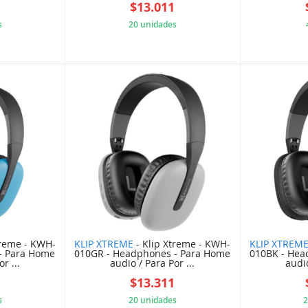
1
$13.011
s
20 unidades
95ABEDB
3DA23EEF01
treme - KWH-
KLIP XTREME
- Klip Xtreme - KWH-
KLIP XTREM
- Para Home
010GR - Headphones - Para Home
010BK - Hea
r ...
audio / Para Por ...
audio
1
$13.311
s
20 unidades
2