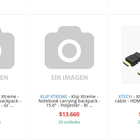
CC2D8F2
D25CA95BF6
p Xtreme -
KLIP XTREME
- Klip Xtreme -
XTECH
- X
backpack -
Notebook carrying backpack -
cable - HDM
- Gr ...
15.6" - Polyester - Bl ...
4
$13.660
s
20 unidades
2
09BA800
E156E9AF51