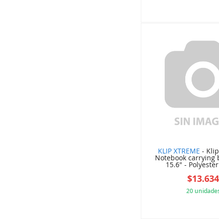
896
KLIP XTREME
- Kli
Notebook carrying 
15.6" - Polyester 
$13.63
20 unidade
770