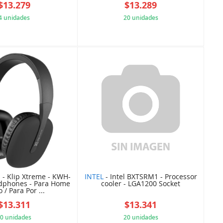
$13.279
$13.289
4 unidades
20 unidades
8215696CF4
8C658B6274
E
- Klip Xtreme - KWH-
INTEL
- Intel BXTSRM1 - Processor
dphones - Para Home
cooler - LGA1200 Socket
 / Para Por ...
$13.311
$13.341
0 unidades
20 unidades