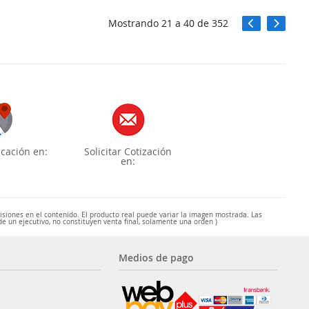
Mostrando
21
a
40
de
352
cación en:
Solicitar Cotización
en:
misiones en el contenido. El producto real puede variar la imagen mostrada. Las
de un ejecutivo, no constituyen venta final, solamente una orden )
Medios de pago