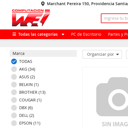
Marchant Pereira 150, Providencia Santi
Todas las categorías
PC de Escritorio
Partes y 
Marca
Organizar por
TODAS
AKG (34)
ASUS (2)
BELKIN (1)
BROTHER (13)
COUGAR (1)
DBX (6)
DELL (2)
EPSON (11)