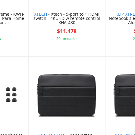
treme - KWH-
XTECH
- Xtech - 5-port to 1 HDMI
KLIP XTR
- Para Home
switch - 4KUHD w remote control
Notebook slee
r ...
XHA-430
- Alu
8
$11.478
s
20 unidades
2
5EF419B
F130B77A33