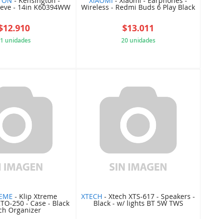
TON
- Kensington -
XIAOMI
- Xiaomi - Earphones -
eeve - 14in K60394WW
Wireless - Redmi Buds 6 Play Black
$12.910
$13.011
1 unidades
20 unidades
D16442CFA6
553E7BC975
REME
- Klip Xtreme
XTECH
- Xtech XTS-617 - Speakers -
TO-250 - Case - Black
Black - w/ lights BT 5W TWS
ech Organizer