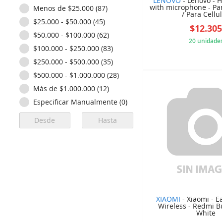
LENOVO
- Lenovo - 
with microphone - P
Menos de $25.000 (87)
NOTIFIER (10)
/ Para Cellul 
$25.000 - $50.000 (45)
PCTRONIX (4)
$12.30
$50.000 - $100.000 (62)
PRIMUS GAMING (8)
20 unidade
$100.000 - $250.000 (83)
RAZER (9)
47B
$250.000 - $500.000 (35)
SOUNDCRAFT (4)
$500.000 - $1.000.000 (28)
WACOM (1)
Más de $1.000.000 (12)
WEI (1)
Especificar Manualmente (0)
XIAOMI (10)
XTECH (24)
ZEBRA (1)
XIAOMI
- Xiaomi - E
Wireless - Redmi B
White