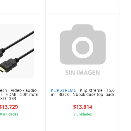
7C13087574
F1DED80CB5
tech - Video / audio
KLIP XTREME
- Klip Xtreme - 15.6
I - HDMI - 50ft-m/m-
in - Black - Nbook Case top loadr
XTC-383
$13.729
$13.814
0 unidades
3 unidades
D24763BC03
1F5C26A800