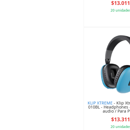
$13.01
20 unidade
6CF
KLIP XTREME
- Klip X
010BL - Headphones 
audio / Para Po
$13.31
20 unidade