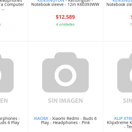
Headphones
KENSINGTON
- Kensington -
KENSING
ara Computer
Notebook sleeve - 12in K60393WW
Notebook sl
...
5
$12.589
s
4 unidades
1
E9FCED4
4094204C09
arphones -
XIAOMI
- Xiaomi Redmi - Buds 6
KLIP XT
uds 6 Play
Play - Headphones - Pink
Klipxtreme K
- T