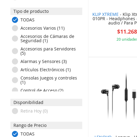
GIGABYTE (1)
Tipo de producto
GTC (2)
KLIP XTREME
- Klip X
010PR - Headphones 
HARMAN/KARDON (1)
TODAS
audio / Para Po
HONEYWELL (1)
Accesorios Varios (11)
$11.26
HONOR (4)
Accesorios de Cámaras de
20 unidade
Seguridad (1)
HP (10)
Accesorios para Servidores
300
HPE (1)
(5)
HYPERX (2)
Alarmas y Sensores (3)
INTEL (9)
Artículos Electrónicos (1)
JABRA (2)
Consolas Juegos y controles
(1)
JBL (65)
Control de Acceso (2)
KENSINGTON (7)
Gamepads & Joysticks (1)
KLIP XTREME (51)
Disponibilidad
Mousepad y Apoyo (1)
KYOCERA (4)
Retira Hoy (0)
Producción | gestión
LENOVO (4)
Empresa (1)
Rango de Precio
LOGITECH (11)
TODAS
MSI (11)