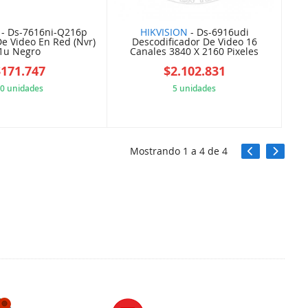
- Ds-7616ni-Q216p
HIKVISION
- Ds-6916udi
e Video En Red (Nvr)
Descodificador De Video 16
1u Negro
Canales 3840 X 2160 Pixeles
$171.747
$2.102.831
0 unidades
5 unidades
5ECD4C31CF
5CDC35C4BC
Mostrando
1
a
4
de
4