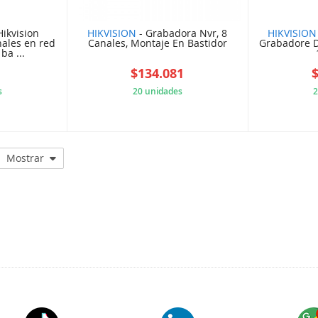
ikvision
HIKVISION
- Grabadora Nvr, 8
HIKVISION
ales en red
Canales, Montaje En Bastidor
Grabadore D
ba ...
5
$134.081
s
20 unidades
2
B682A4F
6036A708C8
Mostrar