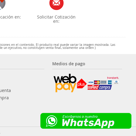
cación en:
Solicitar Cotización
en:
misiones en el contenido. El producto real puede variar la imagen mostrada. Las
de un ejecutivo, no constituyen venta final, solamente una orden )
Medios de pago
uenta
mpra
.