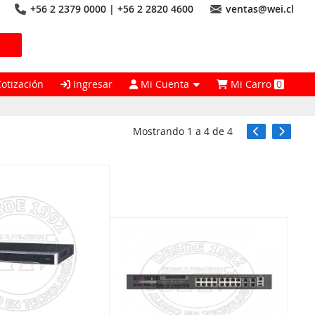
+56 2 2379 0000 | +56 2 2820 4600
ventas@wei.cl
Cotización
Ingresar
Mi Cuenta
Mi Carro
0
Mostrando
1
a
4
de
4