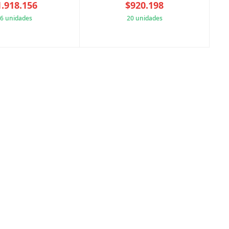
1.918.156
$920.198
6 unidades
20 unidades
88B28A91ED
7F7E813A9A