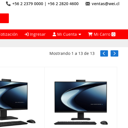
+56 2 2379 0000 | +56 2 2820 4600
ventas@wei.cl
Cotización
Ingresar
Mi Cuenta
Mi Carro
0
Mostrando
1
a
13
de
13