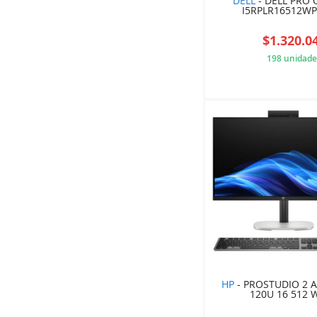
DELL
- DELL PRO 
I5RPLR16512W
$1.320.0
198 unidade
5D0
HP
- PROSTUDIO 2 AI
120U 16 512 