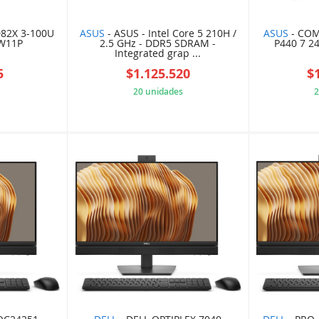
82X 3-100U
ASUS
- ASUS - Intel Core 5 210H /
ASUS
- COM
 W11P
2.5 GHz - DDR5 SDRAM -
P440 7 2
Integrated grap ...
5
$1.125.520
$
20 unidades
2
EFEC1B8
61062D9C98