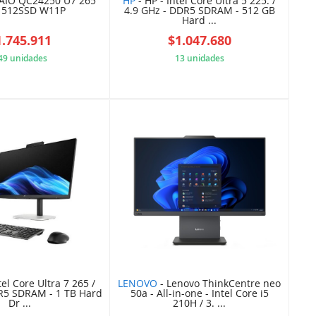
AIO QC24250 U7 265
HP
- HP - Intel Core Ultra 5 225. /
 512SSD W11P
4.9 GHz - DDR5 SDRAM - 512 GB
Hard ...
1.745.911
$1.047.680
49 unidades
13 unidades
D41819E06F
8F137A04C9
tel Core Ultra 7 265 /
LENOVO
- Lenovo ThinkCentre neo
R5 SDRAM - 1 TB Hard
50a - All-in-one - Intel Core i5
Dr ...
210H / 3. ...