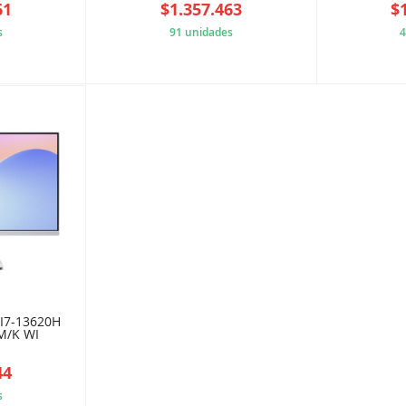
61
$1.357.463
$
s
91 unidades
4
9E5B084
AAE9064428
 I7-13620H
M/K WI
44
s