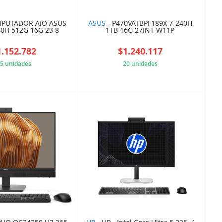
PUTADOR AIO ASUS
ASUS
- P470VATBPF189X 7-240H
40H 512G 16G 23 8
1TB 16G 27INT W11P
1.152.782
$1.240.117
5 unidades
20 unidades
15B0B248C2
8552E79E71