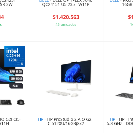
QC24251
DELL
- DELL OPTIPLEX 7040
DELL
- PRO 
PSR 3W
QC24151 U5 235T W11P
16GB
44
$1.420.563
$
s
45 unidades
1
668912A
9BB9714361
O G2I CI5-
HP
- HP ProStudio 2 AIO G2i
HP
- HP - In
W11H
Ci5120U/16GB(8x2
5.3 GHz - DD