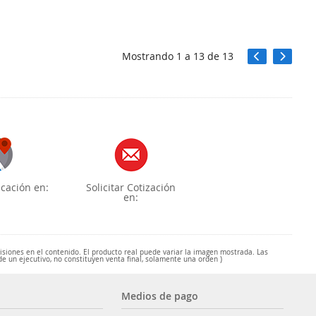
Mostrando
1
a
13
de
13
cación en:
Solicitar Cotización
en:
misiones en el contenido. El producto real puede variar la imagen mostrada. Las
de un ejecutivo, no constituyen venta final, solamente una orden )
Medios de pago