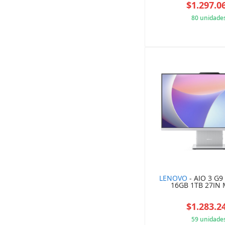
$1.297.0
80 unidade
0CC
LENOVO
- AIO 3 G9
16GB 1TB 27IN 
$1.283.2
59 unidade