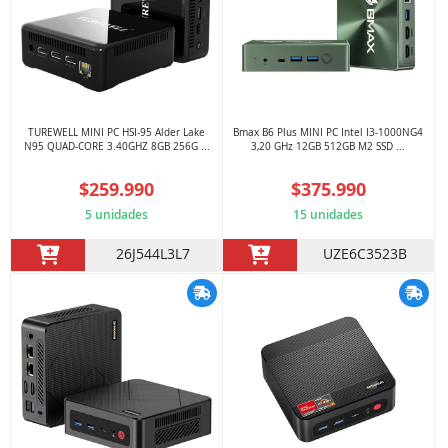
TUREWELL MINI PC HSI-95 Alder Lake
Bmax B6 Plus MINI PC Intel I3-1000NG4
N95 QUAD-CORE 3.40GHZ 8GB 256G ...
3,20 GHz 12GB 512GB M2 SSD ...
$259.990
$375.990
5 unidades
15 unidades
26J544L3L7
UZE6C3523B