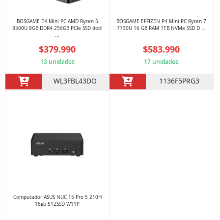
BOSGAME E4 Mini PC AMD Ryzen 5
BOSGAME EFFIZEN P4 Mini PC Ryzen 7
3500U 8GB DDR4 256GB PCIe SSD dobl
7730U 16 GB RAM 1TB NVMe SSD D ...
...
$379.990
$583.990
13 unidades
17 unidades
WL3FBL43DO
1136F5PRG3
Computador ASUS NUC 15 Pro 5 210H
16gb 512SSD W11P