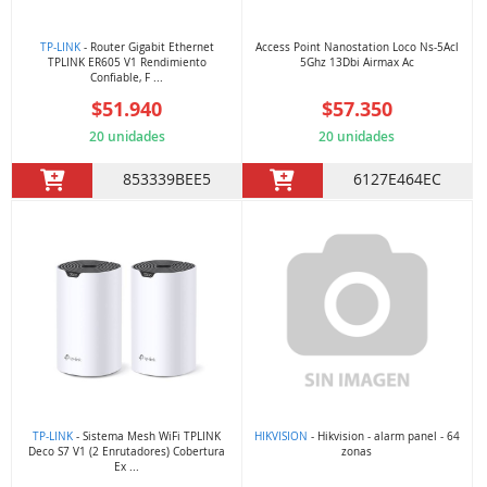
TP-LINK
- Router Gigabit Ethernet
Access Point Nanostation Loco Ns-5Acl
TPLINK ER605 V1 Rendimiento
5Ghz 13Dbi Airmax Ac
Confiable, F ...
$51.940
$57.350
20 unidades
20 unidades
853339BEE5
6127E464EC
TP-LINK
- Sistema Mesh WiFi TPLINK
HIKVISION
- Hikvision - alarm panel - 64
Deco S7 V1 (2 Enrutadores) Cobertura
zonas
Ex ...