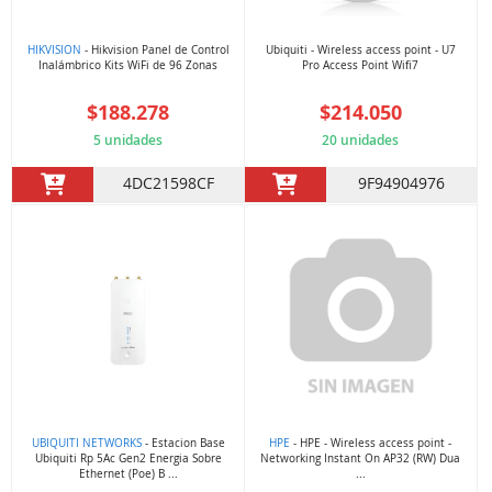
HIKVISION
- Hikvision Panel de Control
Ubiquiti - Wireless access point - U7
Inalámbrico Kits WiFi de 96 Zonas
Pro Access Point Wifi7
$188.278
$214.050
5 unidades
20 unidades
4DC21598CF
9F94904976
UBIQUITI NETWORKS
- Estacion Base
HPE
- HPE - Wireless access point -
Ubiquiti Rp 5Ac Gen2 Energia Sobre
Networking Instant On AP32 (RW) Dua
Ethernet (Poe) B ...
...