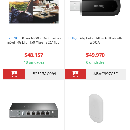
TP-LINK
- TP-Link M7200 - Punto activo
BENQ
- Adaptador USB Wi-Fi Bluetooth
móvil - 4G LTE - 150 Mbps - 802.11b ...
WD02AT
$48.157
$49.970
13 unidades
6 unidades
B2F55AC099
ABAC997CFD