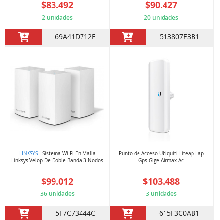
$83.492
$90.427
2 unidades
20 unidades
69A41D712E
513807E3B1
LINKSYS
- Sistema Wi-Fi En Malla
Punto de Acceso Ubiquiti Liteap Lap
Linksys Velop De Doble Banda 3 Nodos
Gps Gige Airmax Ac
$99.012
$103.488
36 unidades
3 unidades
5F7C73444C
615F3C0AB1