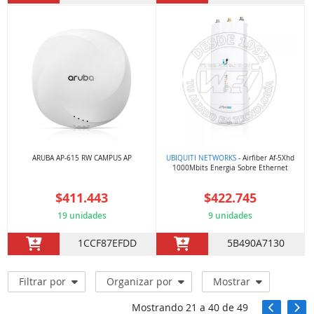
ARUBA AP-615 RW CAMPUS AP
UBIQUITI NETWORKS
- Airfiber Af-5Xhd
1000Mbits Energia Sobre Ethernet
$411.443
$422.745
19 unidades
9 unidades
1CCF87EFDD
5B490A7130
Filtrar por
Organizar por
Mostrar
Mostrando
21
a
40
de
49