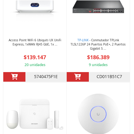
Access Point WiFi 6 Ubiquiti UX UniFi
TP-LINK
- Conmutador TPLink
Express, 1xWAN RJ45 GbE, 1x ...
TLSL1226P 24 Puertos PoE+, 2 Puertos
Gigabit S ...
$139.147
$186.389
20 unidades
9 unidades
5740475F1E
CD011B51C7