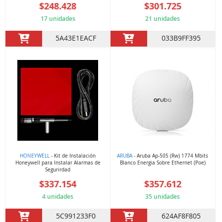
$248.428
$301.725
17 unidades
21 unidades
5A43E1EACF
033B9FF395
HONEYWELL
- Kit de Instalación
ARUBA
- Aruba Ap-505 (Rw) 1774 Mbits
Honeywell para Instalar Alarmas de
Blanco Energia Sobre Ethernet (Poe)
Segurirdad
$337.154
$357.612
4 unidades
35 unidades
5C991233F0
624AF8F805