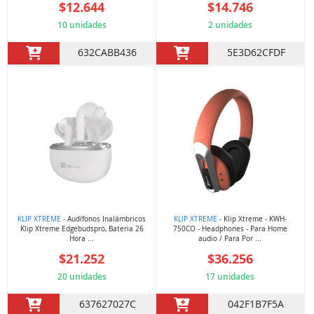
$12.644
$14.746
10 unidades
2 unidades
632CABB436
5E3D62CFDF
KLIP XTREME
- Audífonos Inalámbricos
KLIP XTREME
- Klip Xtreme - KWH-
Klip Xtreme Edgebudspro, Bateria 26
750CO - Headphones - Para Home
Hora ...
audio / Para Por ...
$21.252
$36.256
20 unidades
17 unidades
637627027C
042F1B7F5A