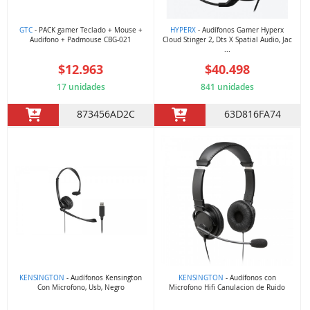
GTC
- PACK gamer Teclado + Mouse +
HYPERX
- Audífonos Gamer Hyperx
Audifono + Padmouse CBG-021
Cloud Stinger 2, Dts X Spatial Audio, Jac
...
$12.963
$40.498
17 unidades
841 unidades
873456AD2C
63D816FA74
KENSINGTON
- Audífonos Kensington
KENSINGTON
- Audífonos con
Con Microfono, Usb, Negro
Microfono Hifi Canulacion de Ruido