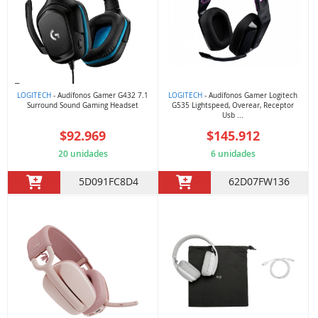
LOGITECH
- Audífonos Gamer G432 7.1
LOGITECH
- Audífonos Gamer Logitech
Surround Sound Gaming Headset
G535 Lightspeed, Overear, Receptor
Usb ...
$92.969
$145.912
20 unidades
6 unidades
5D091FC8D4
62D07FW136