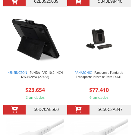
62B3925039
5B43E98440
KENSINGTON
- FUNDA IPAD 10.2 INCH
PANASONIC
- Panasonic Funda de
K97452WW (27488)
Transporte Infocase Para Fz-M1
$23.654
$77.410
2 unidades
6 unidades
50D70AE560
5C50C2A347