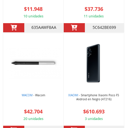
$11.948
$37.736
10 unidades
11 unidades
635AAWF8AA
5C642BE699
WACOM
- Wacom
XIAOMI
- Smartphone Xiaomi Poco F5
Android en Negro (47216)
$42.704
$610.693
20 unidades
3 unidades