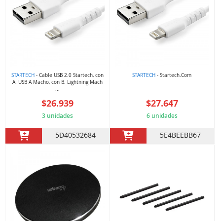
STARTECH
- Cable USB 2.0 Startech, con
STARTECH
- Startech.Com
A. USB A Macho, con B. Lightning Mach
...
$26.939
$27.647
3 unidades
6 unidades
5D40532684
5E4BEEBB67