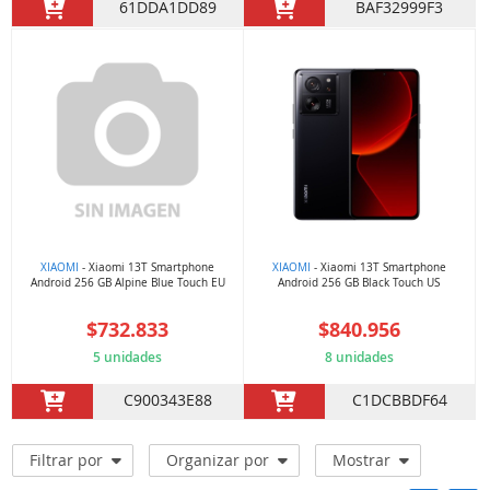
61DDA1DD89
BAF32999F3
XIAOMI
- Xiaomi 13T Smartphone
XIAOMI
- Xiaomi 13T Smartphone
Android 256 GB Alpine Blue Touch EU
Android 256 GB Black Touch US
$732.833
$840.956
5 unidades
8 unidades
C900343E88
C1DCBBDF64
Filtrar por
Organizar por
Mostrar